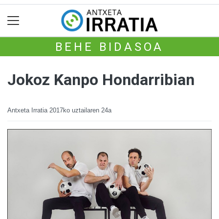
BEHE BIDASOA
Jokoz Kanpo Hondarribian
Antxeta Irratia
2017ko uztailaren 24a