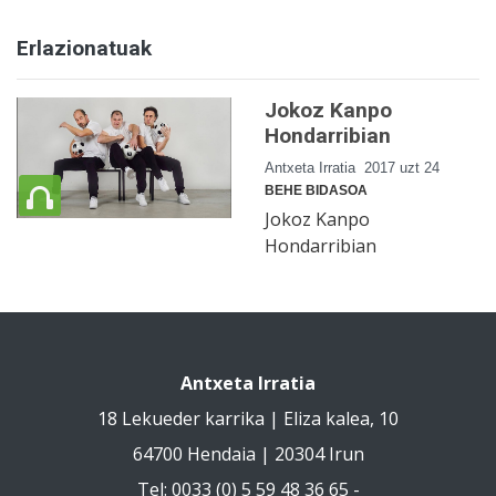
Erlazionatuak
Jokoz Kanpo
Hondarribian
Antxeta Irratia
2017 uzt 24
BEHE BIDASOA
Jokoz Kanpo
Hondarribian
Antxeta Irratia
18 Lekueder karrika | Eliza kalea, 10
64700 Hendaia | 20304 Irun
Tel: 0033 (0) 5 59 48 36 65 -