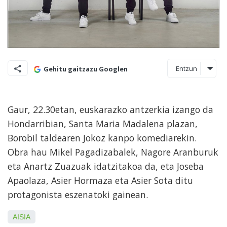
Entzun
Gehitu gaitzazu Googlen
Gaur, 22.30etan, euskarazko antzerkia izango da
Hondarribian, Santa Maria Madalena plazan,
Borobil taldearen Jokoz kanpo komediarekin.
Obra hau Mikel Pagadizabalek, Nagore Aranburuk
eta Anartz Zuazuak idatzitakoa da, eta Joseba
Apaolaza, Asier Hormaza eta Asier Sota ditu
protagonista eszenatoki gainean.
AISIA