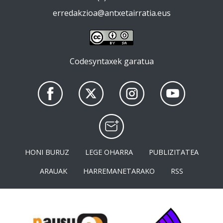
erredakzioa@antxetairratia.eus
Codesyntaxek garatua
HONI BURUZ
LEGE OHARRA
PUBLIZITATEA
ARAUAK
HARREMANETARAKO
RSS