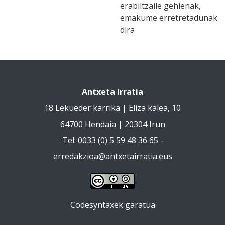
erabiltzaile gehienak,
emakume erretretadunak
dira
Antxeta Irratia
18 Lekueder karrika | Eliza kalea, 10
64700 Hendaia | 20304 Irun
Tel: 0033 (0) 5 59 48 36 65 -
erredakzioa@antxetairratia.eus
Codesyntaxek garatua