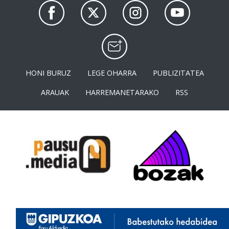
HONI BURUZ
LEGE OHARRA
PUBLIZITATEA
ARAUAK
HARREMANETARAKO
RSS