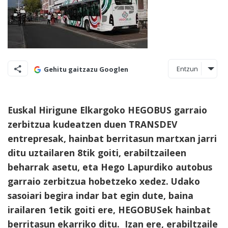
Entzun
Gehitu gaitzazu Googlen
Euskal Hirigune Elkargoko HEGOBUS garraio
zerbitzua kudeatzen duen TRANSDEV
entrepresak, hainbat berritasun martxan jarri
ditu uztailaren 8tik goiti, erabiltzaileen
beharrak asetu, eta Hego Lapurdiko autobus
garraio zerbitzua hobetzeko xedez. Udako
sasoiari begira indar bat egin dute, baina
irailaren 1etik goiti ere, HEGOBUSek hainbat
berritasun ekarriko ditu.
Izan ere, erabiltzaile