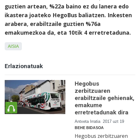
guztien artean, %22a baino ez du lanera edo
ikastera joateko HegoBus baliatzen. Inkesten
arabera, erabiltzaile guztien %76a
emakumezkoa da, eta 10tik 4 erretretaduna.
AISIA
Erlazionatuak
Hegobus
zerbitzuaren
erabiltzaile gehienak,
emakume
erretretadunak dira
Antxeta Irratia
2017 uzt 19
BEHE BIDASOA
Hegobus zerbitzuaren