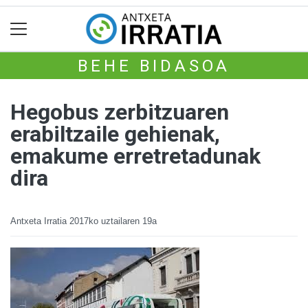
BEHE BIDASOA
Hegobus zerbitzuaren
erabiltzaile gehienak,
emakume erretretadunak
dira
Antxeta Irratia
2017ko uztailaren 19a