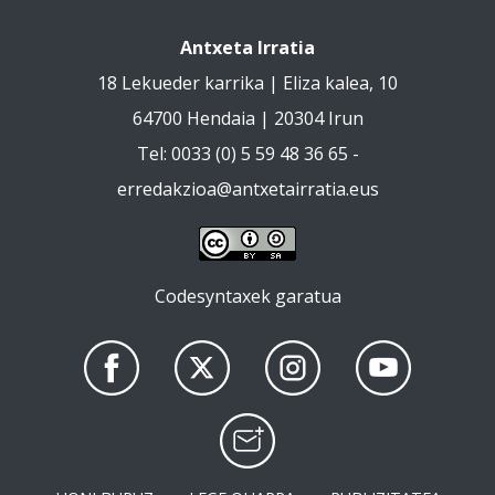
Antxeta Irratia
18 Lekueder karrika | Eliza kalea, 10
64700 Hendaia | 20304 Irun
Tel: 0033 (0) 5 59 48 36 65 -
erredakzioa@antxetairratia.eus
Codesyntaxek garatua