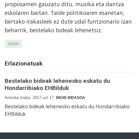
proposamen gauzatu ditu, musika eta dantza
eskolaren baitan. Talde politikoaren esanetan,
bertako irakasleek ez dute udal funtzionario izan
beharrik, bestelako bideak lehenetsiz.
AISIA
Erlazionatuak
Bestelako bideak lehenesko eskatu du
Hondarribiako EHBilduk
Antxeta Irratia
2017 uzt 17
BEHE BIDASOA
Bestelako bideak lehenesko eskatu du Hondarribiako
EHBilduk