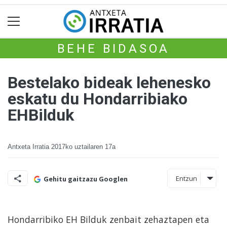
BEHE BIDASOA
Bestelako bideak lehenesko
eskatu du Hondarribiako
EHBilduk
Antxeta Irratia
2017ko uztailaren 17a
Entzun
Gehitu gaitzazu Googlen
Hondarribiko EH Bilduk zenbait zehaztapen eta