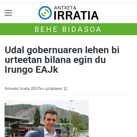
BEHE BIDASOA
Udal gobernuaren lehen bi
urteetan bilana egin du
Irungo EAJk
Antxeta Irratia
2017ko uztailaren 11