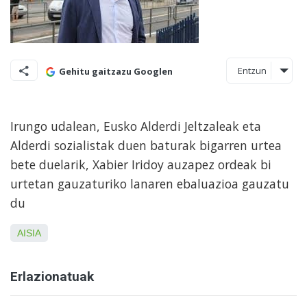
Entzun
Gehitu gaitzazu Googlen
Irungo udalean, Eusko Alderdi Jeltzaleak eta
Alderdi sozialistak duen baturak bigarren urtea
bete duelarik, Xabier Iridoy auzapez ordeak bi
urtetan gauzaturiko lanaren ebaluazioa gauzatu
du
AISIA
Erlazionatuak