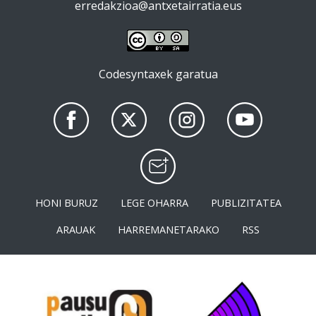
erredakzioa@antxetairratia.eus
Codesyntaxek garatua
HONI BURUZ
LEGE OHARRA
PUBLIZITATEA
ARAUAK
HARREMANETARAKO
RSS