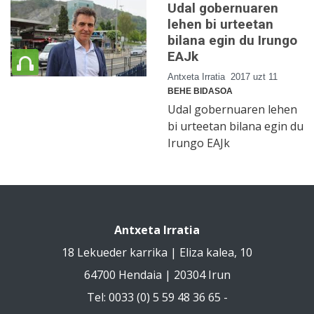
Udal gobernuaren
lehen bi urteetan
bilana egin du Irungo
EAJk
Antxeta Irratia
2017 uzt 11
BEHE BIDASOA
Udal gobernuaren lehen
bi urteetan bilana egin du
Irungo EAJk
Antxeta Irratia
18 Lekueder karrika | Eliza kalea, 10
64700 Hendaia | 20304 Irun
Tel: 0033 (0) 5 59 48 36 65 -