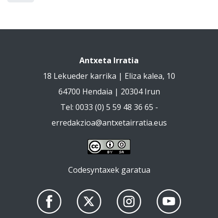
Antxeta Irratia
18 Lekueder karrika | Eliza kalea, 10
64700 Hendaia | 20304 Irun
Tel: 0033 (0) 5 59 48 36 65 -
erredakzioa@antxetairratia.eus
Codesyntaxek garatua