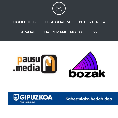
HONI BURUZ
LEGE OHARRA
PUBLIZITATEA
ARAUAK
HARREMANETARAKO
RSS