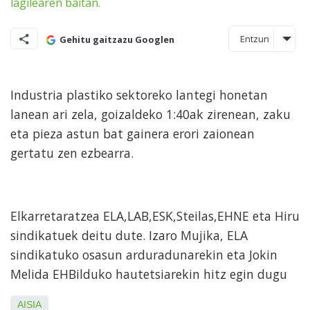
Entzun
Gehitu gaitzazu Googlen
Industria plastiko sektoreko lantegi honetan
lanean ari zela, goizaldeko 1:40ak zirenean, zaku
eta pieza astun bat gainera erori zaionean
gertatu zen ezbearra.
Elkarretaratzea ELA,LAB,ESK,Steilas,EHNE eta Hiru
sindikatuek deitu dute. Izaro Mujika, ELA
sindikatuko osasun arduradunarekin eta Jokin
Melida EHBilduko hautetsiarekin hitz egin dugu
AISIA