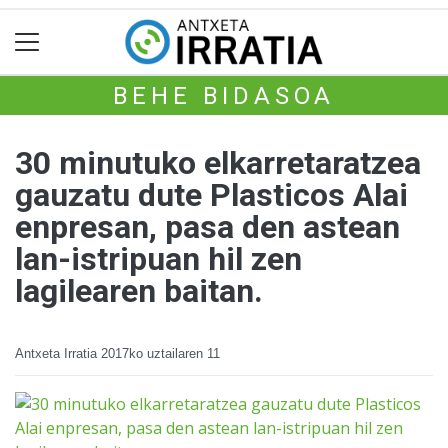
BEHE BIDASOA
30 minutuko elkarretaratzea
gauzatu dute Plasticos Alai
enpresan, pasa den astean
lan-istripuan hil zen
lagilearen baitan.
Antxeta Irratia
2017ko uztailaren 11