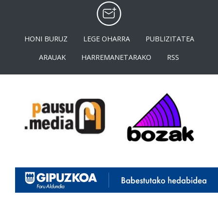
HONI BURUZ
LEGE OHARRA
PUBLIZITATEA
ARAUAK
HARREMANETARAKO
RSS