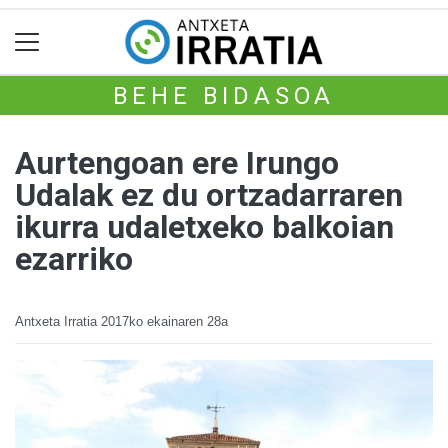
BEHE BIDASOA
Aurtengoan ere Irungo
Udalak ez du ortzadarraren
ikurra udaletxeko balkoian
ezarriko
Antxeta Irratia
2017ko ekainaren 28a