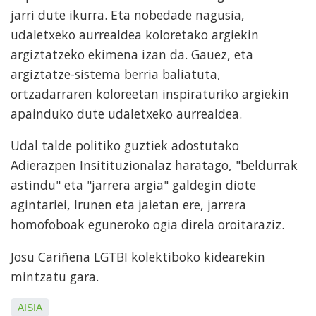
jarri dute ikurra. Eta nobedade nagusia,
udaletxeko aurrealdea koloretako argiekin
argiztatzeko ekimena izan da. Gauez, eta
argiztatze-sistema berria baliatuta,
ortzadarraren koloreetan inspiraturiko argiekin
apainduko dute udaletxeko aurrealdea.
Udal talde politiko guztiek adostutako
Adierazpen Insitituzionalaz haratago, "beldurrak
astindu" eta "jarrera argia" galdegin diote
agintariei, Irunen eta jaietan ere, jarrera
homofoboak eguneroko ogia direla oroitaraziz.
Josu Cariñena LGTBI kolektiboko kidearekin
mintzatu gara.
AISIA