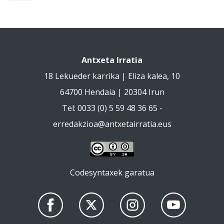
Antxeta Irratia
18 Lekueder karrika | Eliza kalea, 10
64700 Hendaia | 20304 Irun
Tel: 0033 (0) 5 59 48 36 65 -
erredakzioa@antxetairratia.eus
Codesyntaxek garatua