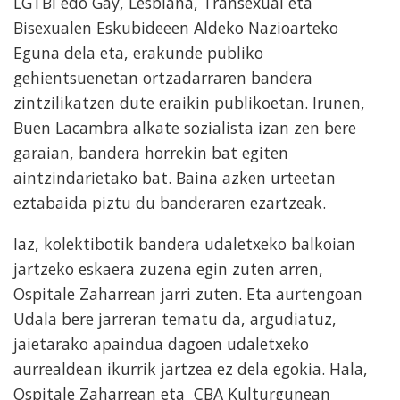
LGTBI edo Gay, Lesbiana, Transexual eta
Bisexualen Eskubideeen Aldeko Nazioarteko
Eguna dela eta, erakunde publiko
gehientsuenetan ortzadarraren bandera
zintzilikatzen dute eraikin publikoetan. Irunen,
Buen Lacambra alkate sozialista izan zen bere
garaian, bandera horrekin bat egiten
aintzindarietako bat. Baina azken urteetan
eztabaida piztu du banderaren ezartzeak.
Iaz, kolektibotik bandera udaletxeko balkoian
jartzeko eskaera zuzena egin zuten arren,
Ospitale Zaharrean jarri zuten. Eta aurtengoan
Udala bere jarreran tematu da, argudiatuz,
jaietarako apaindua dagoen udaletxeko
aurrealdean ikurrik jartzea ez dela egokia. Hala,
Ospitale Zaharrean eta CBA Kulturgunean