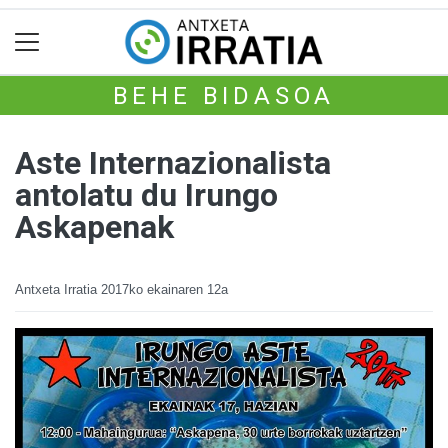
BEHE BIDASOA
Aste Internazionalista
antolatu du Irungo
Askapenak
Antxeta Irratia
2017ko ekainaren 12a