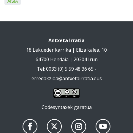
AISIA
Antxeta Irratia
18 Lekueder karrika | Eliza kalea, 10
64700 Hendaia | 20304 Irun
Tel: 0033 (0) 5 59 48 36 65 -
erredakzioa@antxetairratia.eus
Codesyntaxek garatua