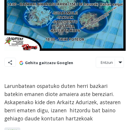
Entzun
Gehitu gaitzazu Googlen
Larunbatean ospatuko duten herri bazkari
batekin emanen diote amaiera aste bereziari.
Askapenako kide den Arkaitz Adurizek, astearen
berri ematen digu, izanen hitzordu bat baino
gehiago daude kontutan hartzekoak