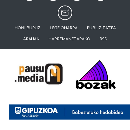
HONI BURUZ
LEGE OHARRA
PUBLIZITATEA
ARAUAK
HARREMANETARAKO
RSS