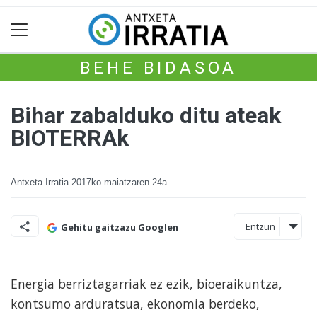
BEHE BIDASOA
Bihar zabalduko ditu ateak
BIOTERRAk
Antxeta Irratia
2017ko maiatzaren 24a
Entzun
Gehitu gaitzazu Googlen
Energia berriztagarriak ez ezik, bioeraikuntza,
kontsumo arduratsua, ekonomia berdeko,