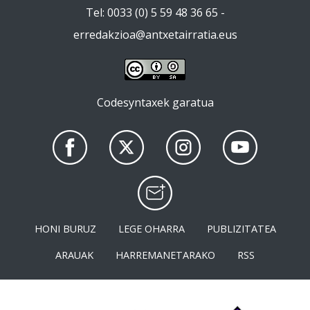
Tel: 0033 (0) 5 59 48 36 65 -
erredakzioa@antxetairratia.eus
Codesyntaxek garatua
HONI BURUZ
LEGE OHARRA
PUBLIZITATEA
ARAUAK
HARREMANETARAKO
RSS