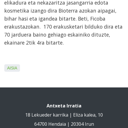
elikadura eta nekazaritza jasangarria edota
kosmetika izango dira Bioterra azokan aipagai,
bihar hasi eta igandea bitarte. Beti, Ficoba
erakustazokan. 170 erakusketari bilduko dira eta
70 jarduera baino gehiago eskainiko dituzte,
ekainare 2tik 4ra bitarte.
AISIA
Antxeta Irratia
18 Lekueder karrika | Eliza kalea, 10
64700 Hendaia | 20304 Irun