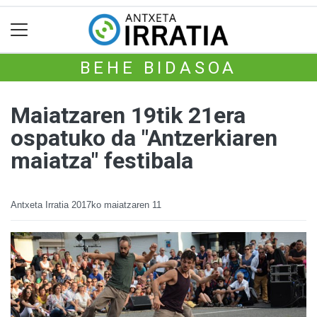
BEHE BIDASOA
Maiatzaren 19tik 21era
ospatuko da "Antzerkiaren
maiatza" festibala
Antxeta Irratia
2017ko maiatzaren 11