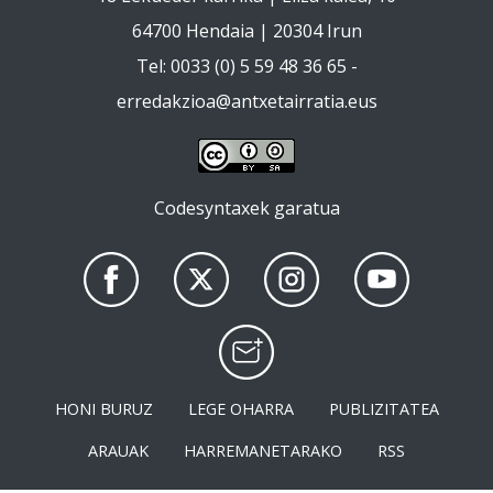
64700 Hendaia | 20304 Irun
Tel: 0033 (0) 5 59 48 36 65 -
erredakzioa@antxetairratia.eus
Codesyntaxek garatua
HONI BURUZ
LEGE OHARRA
PUBLIZITATEA
ARAUAK
HARREMANETARAKO
RSS