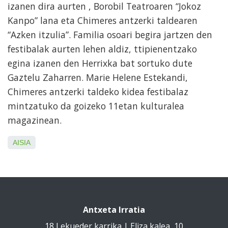
izanen dira aurten , Borobil Teatroaren “Jokoz
Kanpo” lana eta Chimeres antzerki taldearen
“Azken itzulia”. Familia osoari begira jartzen den
festibalak aurten lehen aldiz, ttipienentzako
egina izanen den Herrixka bat sortuko dute
Gaztelu Zaharren. Marie Helene Estekandi,
Chimeres antzerki taldeko kidea festibalaz
mintzatuko da goizeko 11etan kulturalea
magazinean.
AISIA
Antxeta Irratia
18 Lekueder karrika | Eliza kalea, 10