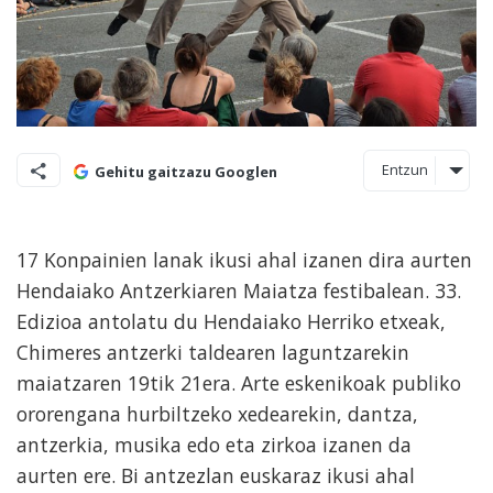
Entzun
Gehitu gaitzazu Googlen
17 Konpainien lanak ikusi ahal izanen dira aurten
Hendaiako Antzerkiaren Maiatza festibalean. 33.
Edizioa antolatu du Hendaiako Herriko etxeak,
Chimeres antzerki taldearen laguntzarekin
maiatzaren 19tik 21era. Arte eskenikoak publiko
ororengana hurbiltzeko xedearekin, dantza,
antzerkia, musika edo eta zirkoa izanen da
aurten ere. Bi antzezlan euskaraz ikusi ahal