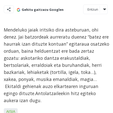
Entzun
Gehitu gaitzazu Googlen
Mendeluko jaiak iritsiko dira asteburuan, ohi
denez. Jai batzordeak aurreratu duenez “batez ere
haurrak izan dituzte kontuan” egitaraua osatzeko
orduan, baina helduentzat ere bada zertaz
gozatu: askotariko dantza erakustaldiak,
bertsolariak, erraldoiak eta buruhandiak, herri
bazkariak, lehiaketak (tortilla, igela, toka…),
xakea, ponyak, musika emanaldiak, magia…
Ekitaldi gehienak auzo elkartearen inguruan
egingo dituzte.Antolatzaileekin hitz egiteko
aukera izan dugu.
AISIA