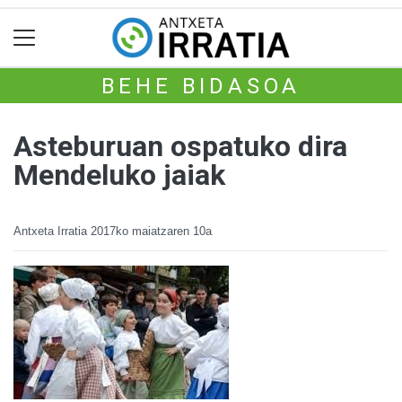
BEHE BIDASOA
Asteburuan ospatuko dira
Mendeluko jaiak
Antxeta Irratia
2017ko maiatzaren 10a