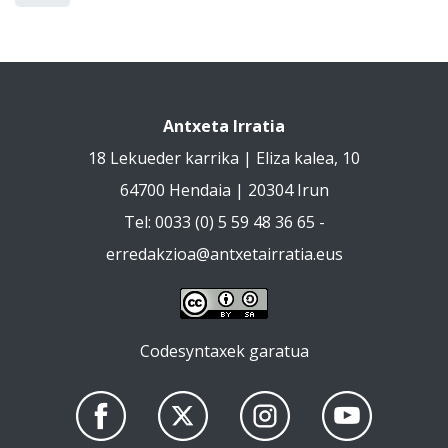
Antxeta Irratia
18 Lekueder karrika | Eliza kalea, 10
64700 Hendaia | 20304 Irun
Tel: 0033 (0) 5 59 48 36 65 -
erredakzioa@antxetairratia.eus
Codesyntaxek garatua