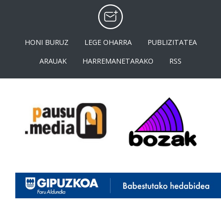
HONI BURUZ
LEGE OHARRA
PUBLIZITATEA
ARAUAK
HARREMANETARAKO
RSS