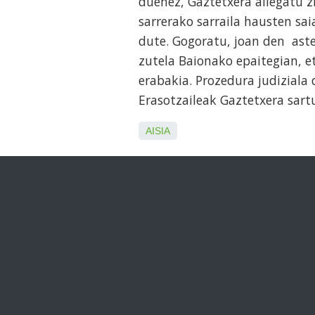
duenez, Gaztetxera ailegatu z
sarrerako sarraila hausten sai
dute. Gogoratu, joan den aste
zutela Baionako epaitegian, e
erabakia. Prozedura judiziala 
Erasotzaileak Gaztetxera sart
AISIA