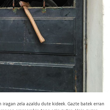
 iragan zela azaldu dute kideek. Gazte batek erran