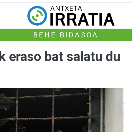
BEHE BIDASOA
k eraso bat salatu du