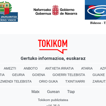
<
Gertuko informazioa, euskaraz
AMEZTI
ANBOTO
ANTXETA IRRATIA
ATARIA
AZP
TIA
GEURIA
GOIENA
GOIERRI TELEBISTA
GUAIXE
IZMENDI TELEBISTA
ORIO GUKA
TXINTXARRI
ZARAUT
Matx
Gurean
Ttap
Tokikom publizitatea
v16.25.0