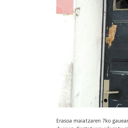
Erasoa maiatzaren 7ko gauean