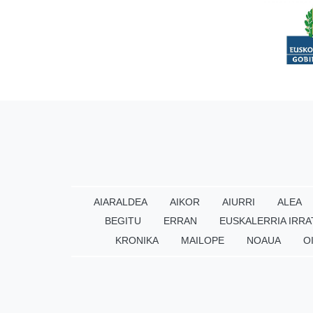
AIARALDEA
AIKOR
AIURRI
ALEA
BEGITU
ERRAN
EUSKALERRIA IRRA
KRONIKA
MAILOPE
NOAUA
O