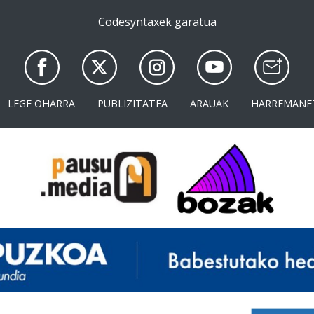
Codesyntaxek garatua
LEGE OHARRA
PUBLIZITATEA
ARAUAK
HARREMANE