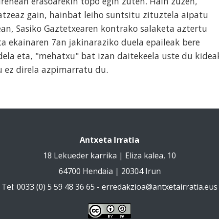
irenean erasoarekin topo egin zuten. Hain zuzen,
atzeaz gain, hainbat leiho suntsitu zituztela aipatu
an, Sasiko Gaztetxearen kontrako salaketa aztertu
ta ekainaren 7an jakinaraziko duela epaileak bere
dela eta, "mehatxu" bat izan daitekeela uste du kidea
u ez direla azpimarratu du.
Antxeta Irratia
18 Lekueder karrika | Eliza kalea, 10
64700 Hendaia | 20304 Irun
Tel: 0033 (0) 5 59 48 36 65 -
erredakzioa@antxetairratia.eus