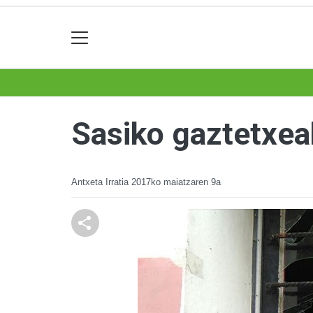
Sasiko gaztetxea
Antxeta Irratia
2017ko maiatzaren 9a