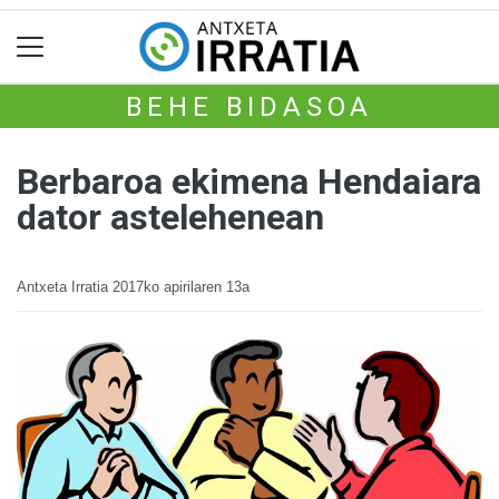
BEHE BIDASOA
Berbaroa ekimena Hendaiara
dator astelehenean
Antxeta Irratia
2017ko apirilaren 13a