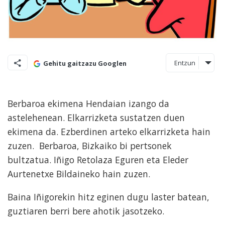
Entzun
Gehitu gaitzazu Googlen
Berbaroa ekimena Hendaian izango da
astelehenean. Elkarrizketa sustatzen duen
ekimena da. Ezberdinen arteko elkarrizketa hain
zuzen. Berbaroa, Bizkaiko bi pertsonek
bultzatua. Iñigo Retolaza Eguren eta Eleder
Aurtenetxe Bildaineko hain zuzen.
Baina Iñigorekin hitz eginen dugu laster batean,
guztiaren berri bere ahotik jasotzeko.