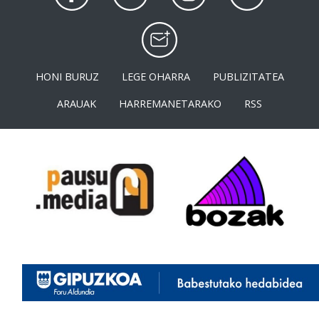
HONI BURUZ
LEGE OHARRA
PUBLIZITATEA
ARAUAK
HARREMANETARAKO
RSS