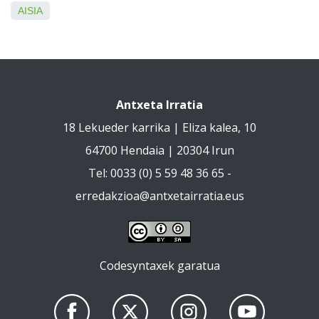
AISIA
Antxeta Irratia
18 Lekueder karrika | Eliza kalea, 10
64700 Hendaia | 20304 Irun
Tel: 0033 (0) 5 59 48 36 65 -
erredakzioa@antxetairratia.eus
Codesyntaxek garatua