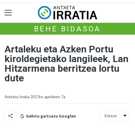
BEHE BIDASOA
Artaleku eta Azken Portu
kiroldegietako langileek, Lan
Hitzarmena berritzea lortu
dute
Antxeta Irratia
2017ko apirilaren 7a
Entzun
Gehitu gaitzazu Googlen