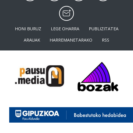
HONI BURUZ
LEGE OHARRA
PUBLIZITATEA
ARAUAK
HARREMANETARAKO
RSS