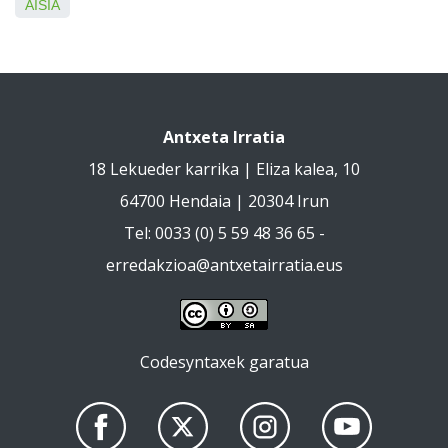
AISIA
Antxeta Irratia
18 Lekueder karrika | Eliza kalea, 10
64700 Hendaia | 20304 Irun
Tel: 0033 (0) 5 59 48 36 65 -
erredakzioa@antxetairratia.eus
Codesyntaxek garatua