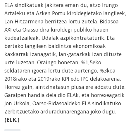
ELA sindikatuak jakitera eman du, atzo Irungo
Artaleku eta Azken Portu kiroldegietako langileek,
Lan Hitzarmena berritzea lortu zutela. Bidasoa
XXI eta Oiasso dira kiroldegi publiko hauen
kudeatzaileak, Udalak azpikontrataturik. Eta
bertako langileen baldintza ekonomikoak
kaxkarrak izanagatik, lan-gatazkak izan dituzte
urte luzetan. Oraingo honetan, %1,5eko
soldataren igoera lortu dute aurtengo, %3koa
2018rako eta 2019rako KPI edo IPC delakoarena.
Horrez gain, aintzinatasun plusa ere adostu dute.
Garaipen handia dela dio ELAk, eta horrexeagatik
Jon Urkola, Oarso-Bidasoaldeko ELA sindikatuko
Zerbitzuetako arduradunarengana joko dugu.
(ELK.)