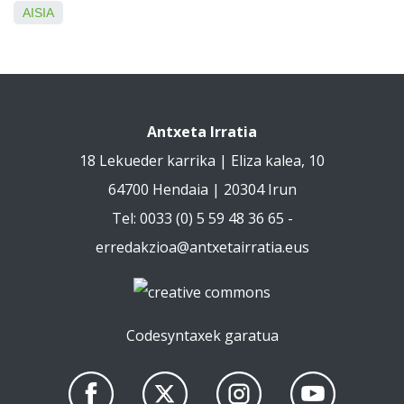
AISIA
Antxeta Irratia
18 Lekueder karrika | Eliza kalea, 10
64700 Hendaia | 20304 Irun
Tel: 0033 (0) 5 59 48 36 65 -
erredakzioa@antxetairratia.eus
Codesyntaxek garatua