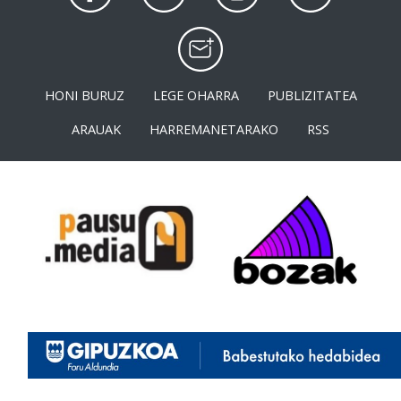
HONI BURUZ
LEGE OHARRA
PUBLIZITATEA
ARAUAK
HARREMANETARAKO
RSS