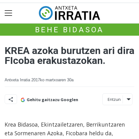
BEHE BIDASOA
KREA azoka burutzen ari dira
FIcoba erakustazokan.
Antxeta Irratia
2017ko martxoaren 30a
Entzun
Gehitu gaitzazu Googlen
Krea Bidasoa, Ekintzailetzaren, Berrikuntzaren
eta Sormenaren Azoka, Ficobara heldu da,