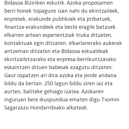
Bidasoa Biziriken eskutik. Azoka-proposamen
berri honek topagune izan nahi du ekintzaileek,
enpresek, erakunde publikoek eta pribatuek,
finantza-erakundeek eta beste eragile batzuek
elkarren artean esperientziak truka ditzaten,
kontaktuak egin ditzaten, elkarlanerako aukerak
antzeman ditzaten eta Bidasoa eskualdeak
ekintzailetzarako eta enpresa-berrikuntzarako
eskaintzen dituen babesak ezagutu ditzaten.
Gaur ospatzen ari dira azoka eta jende andana
bildu da bertan. 250 lagun bildu ziren iaz eta
aurten, baliteke gehiago izatea. Azokaren
inguruan bere ikuspundua ematen digu Txomin
Sagarzazu Hondarribiako alkateak.