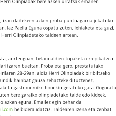
. Herri Olinpiadak bere azken urratsak emanen
n, izan daitekeen azken proba puntuagarria jokatuko
n. Iaz Paella Eguna ospatu zuten, lehiaketa eta guzi,
 Herri Olinpiadetako taldeen artean.
sta, aurtengoan, belaunaldien topaketa errepikatzea
daritzaren bueltan. Proba eta gero, prestatutako
irilaren 28-29an, aldiz Herri Olinpiadak biribiltzeko
aindik hainbat gauza zehazteke dituztenez,
aketa gastronomiko honekin geratuko gara. Gogoratu
uten bere garaiko olinpiadetako talde edo kideek,
o azken eguna. Emailez egin behar da
il.com
helbidera idatziz. Taldearen izena eta zenbat