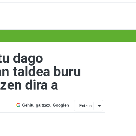
tu dago
an taldea buru
zen dira a
Gehitu gaitzazu Googlen
Entzun