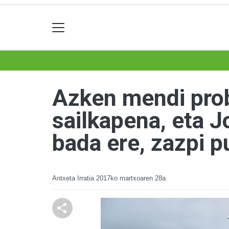
Azken mendi prob
sailkapena, eta J
bada ere, zazpi p
Antxeta Irratia
2017ko martxoaren 28a