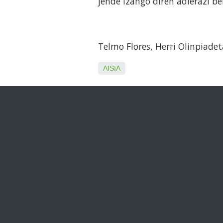
jende izango diren adierazi be
Telmo Flores, Herri Olinpiade
AISIA