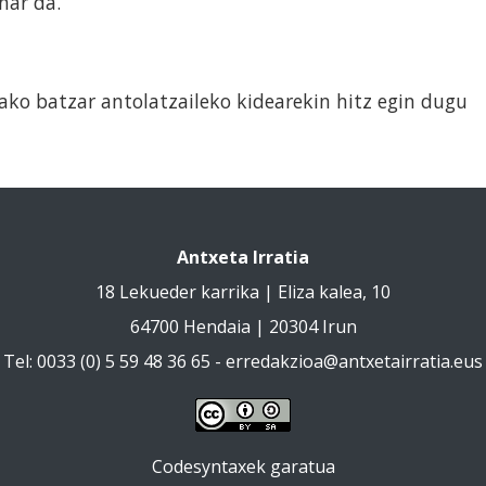
har da.
tako batzar antolatzaileko kidearekin hitz egin dugu
Antxeta Irratia
18 Lekueder karrika | Eliza kalea, 10
64700 Hendaia | 20304 Irun
Tel: 0033 (0) 5 59 48 36 65 -
erredakzioa@antxetairratia.eus
Codesyntaxek garatua