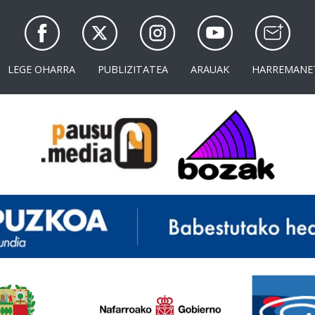
LEGE OHARRA
PUBLIZITATEA
ARAUAK
HARREMANE
<