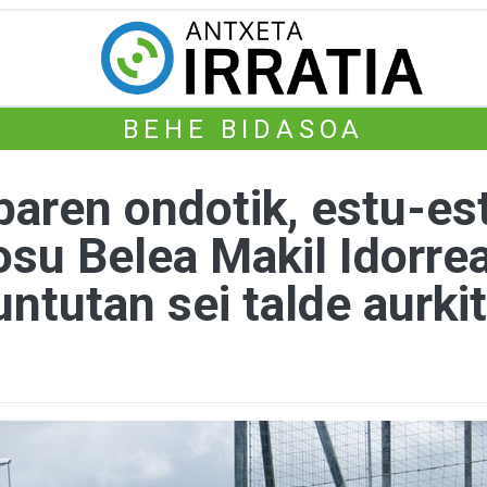
BEHE BIDASOA
aren ondotik, estu-es
osu Belea Makil Idorre
untutan sei talde aurkit