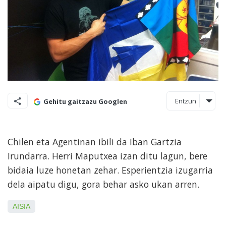
Entzun
Gehitu gaitzazu Googlen
Chilen eta Agentinan ibili da Iban Gartzia
Irundarra. Herri Maputxea izan ditu lagun, bere
bidaia luze honetan zehar. Esperientzia izugarria
dela aipatu digu, gora behar asko ukan arren.
AISIA