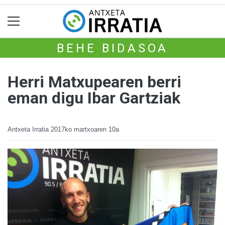
BEHE BIDASOA
Herri Matxupearen berri
eman digu Ibar Gartziak
Antxeta Irratia
2017ko martxoaren 10a