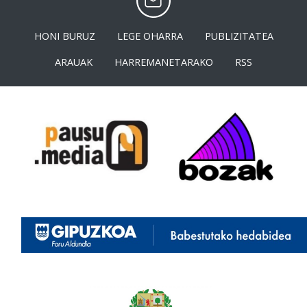
HONI BURUZ
LEGE OHARRA
PUBLIZITATEA
ARAUAK
HARREMANETARAKO
RSS