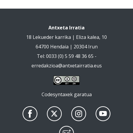
Antxeta Irratia
18 Lekueder karrika | Eliza kalea, 10
64700 Hendaia | 20304 Irun
Tel: 0033 (0) 5 59 48 36 65 -
erredakzioa@antxetairratia.eus
Codesyntaxek garatua