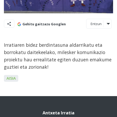
Entzun
Gehitu gaitzazu Googlen
Irratiaren bidez berdintasuna aldarrikatu eta
borrokatu daitekeelako, milesker komunikazio
proiektu hau errealitate egiten duzuen emakume
guztiei eta zorionak!
AISIA
Antxeta Irratia