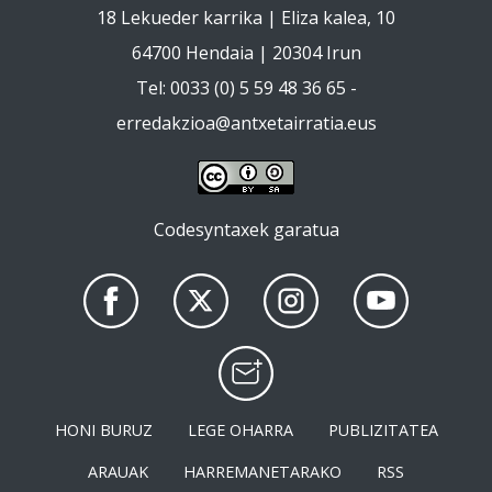
18 Lekueder karrika | Eliza kalea, 10
64700 Hendaia | 20304 Irun
Tel: 0033 (0) 5 59 48 36 65 -
erredakzioa@antxetairratia.eus
Codesyntaxek garatua
HONI BURUZ
LEGE OHARRA
PUBLIZITATEA
ARAUAK
HARREMANETARAKO
RSS