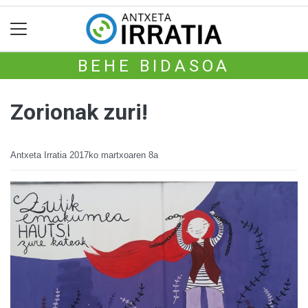
BEHE BIDASOA
Zorionak zuri!
Antxeta Irratia
2017ko martxoaren 8a