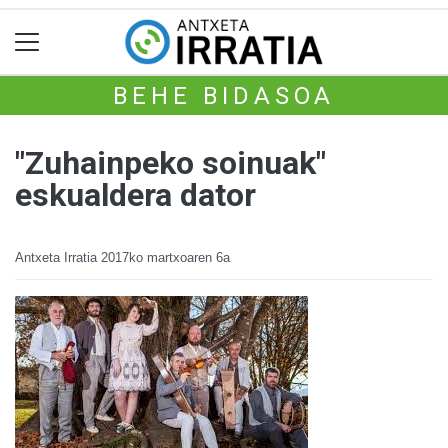
BEHE BIDASOA
"Zuhainpeko soinuak"
eskualdera dator
Antxeta Irratia
2017ko martxoaren 6a