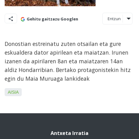
Entzun
Gehitu gaitzazu Googlen
Donostian estreinatu zuten otsailan eta gure
eskualdera dator apirilean eta maiatzan. Irunen
izanen da apirilaren 8an eta maiatzaren 14an
aldiz Hondarribian. Bertako protagonistekin hitz
egin du Maia Muruaga lankideak
AISIA
Antxeta Irratia