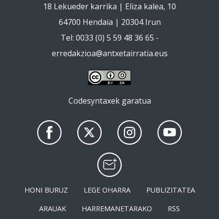
18 Lekueder karrika | Eliza kalea, 10
64700 Hendaia | 20304 Irun
Tel: 0033 (0) 5 59 48 36 65 -
erredakzioa@antxetairratia.eus
Codesyntaxek garatua
HONI BURUZ
LEGE OHARRA
PUBLIZITATEA
ARAUAK
HARREMANETARAKO
RSS