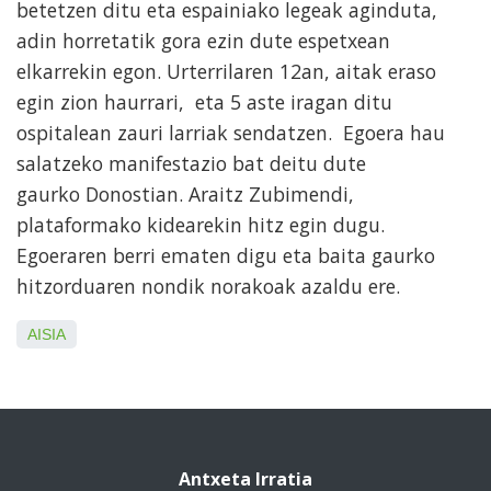
betetzen ditu eta espainiako legeak aginduta,
adin horretatik gora ezin dute espetxean
elkarrekin egon. Urterrilaren 12an, aitak eraso
egin zion haurrari, eta 5 aste iragan ditu
ospitalean zauri larriak sendatzen. Egoera hau
salatzeko manifestazio bat deitu dute
gaurko Donostian. Araitz Zubimendi,
plataformako kidearekin hitz egin dugu.
Egoeraren berri ematen digu eta baita gaurko
hitzorduaren nondik norakoak azaldu ere.
AISIA
Antxeta Irratia