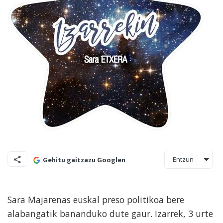
Entzun
Gehitu gaitzazu Googlen
Sara Majarenas euskal preso politikoa bere
alabangatik bananduko dute gaur. Izarrek, 3 urte