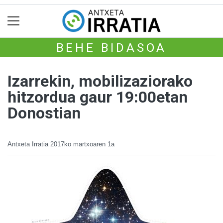
BEHE BIDASOA
Izarrekin, mobilizaziorako
hitzordua gaur 19:00etan
Donostian
Antxeta Irratia
2017ko martxoaren 1a