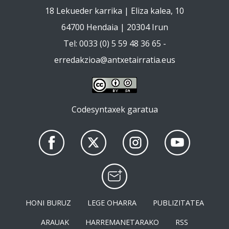
18 Lekueder karrika | Eliza kalea, 10
64700 Hendaia | 20304 Irun
Tel: 0033 (0) 5 59 48 36 65 -
erredakzioa@antxetairratia.eus
Codesyntaxek garatua
HONI BURUZ
LEGE OHARRA
PUBLIZITATEA
ARAUAK
HARREMANETARAKO
RSS