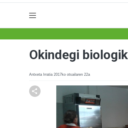
Okindegi biologi
Antxeta Irratia
2017ko otsailaren 22a