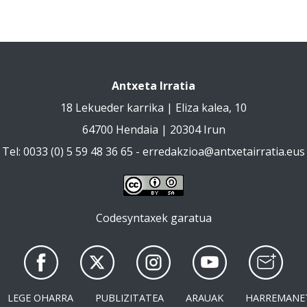
Antxeta Irratia
18 Lekueder karrika | Eliza kalea, 10
64700 Hendaia | 20304 Irun
Tel: 0033 (0) 5 59 48 36 65 -
erredakzioa@antxetairratia.eus
Codesyntaxek garatua
LEGE OHARRA
PUBLIZITATEA
ARAUAK
HARREMANE