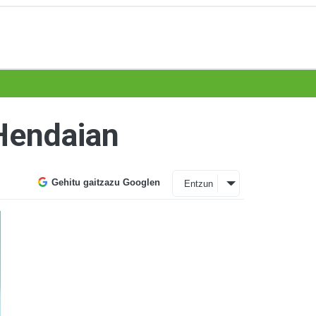
 Hendaian
Gehitu gaitzazu Googlen
Entzun