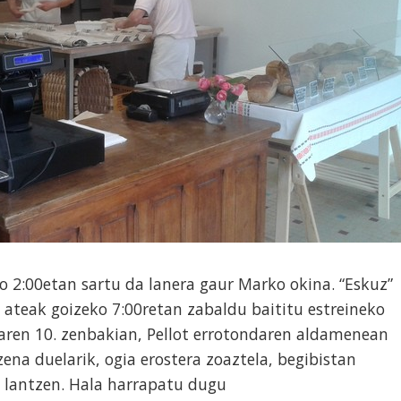
 2:00etan sartu da lanera gaur Marko okina. “Eskuz”
n ateak goizeko 7:00retan zabaldu baititu estreineko
ikaren 10. zenbakian, Pellot errotondaren aldamenean
zena duelarik, ogia erostera zoaztela, begibistan
 lantzen. Hala harrapatu dugu