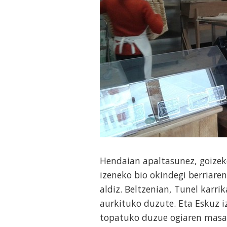
Hendaian apaltasunez, goizeko
izeneko bio okindegi berriare
aldiz. Beltzenian, Tunel karr
aurkituko duzute.
Eta Eskuz i
topatuko duzue ogiaren masa