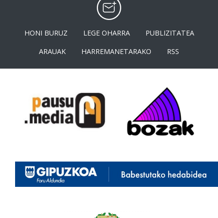
HONI BURUZ
LEGE OHARRA
PUBLIZITATEA
ARAUAK
HARREMANETARAKO
RSS