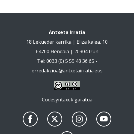
Antxeta Irratia
18 Lekueder karrika | Eliza kalea, 10
64700 Hendaia | 20304 Irun
Tel: 0033 (0) 5 59 48 36 65 -
erredakzioa@antxetairratia.eus
Codesyntaxek garatua