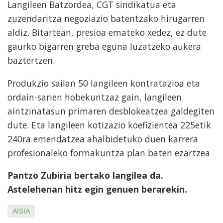
Langileen Batzordea, CGT sindikatua eta
zuzendaritza negoziazio batentzako hirugarren
aldiz. Bitartean, presioa emateko xedez, ez dute
gaurko bigarren greba eguna luzatzeko aukera
baztertzen.
Produkzio sailan 50 langileen kontratazioa eta
ordain-sarien hobekuntzaz gain, langileen
aintzinatasun primaren desblokeatzea galdegiten
dute. Eta langileen kotizazio koefizientea 225etik
240ra emendatzea ahalbidetuko duen karrera
profesionaleko formakuntza plan baten ezartzea
Pantzo Zubiria bertako langilea da.
Astelehenan hitz egin genuen berarekin.
AISIA