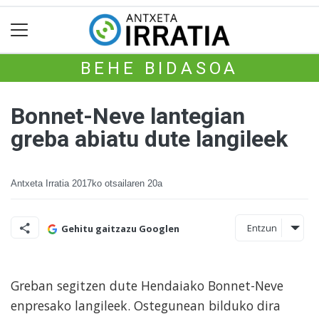
BEHE BIDASOA
Bonnet-Neve lantegian
greba abiatu dute langileek
Antxeta Irratia
2017ko otsailaren 20a
Entzun
Gehitu gaitzazu Googlen
Greban segitzen dute Hendaiako Bonnet-Neve
enpresako langileek. Ostegunean bilduko dira