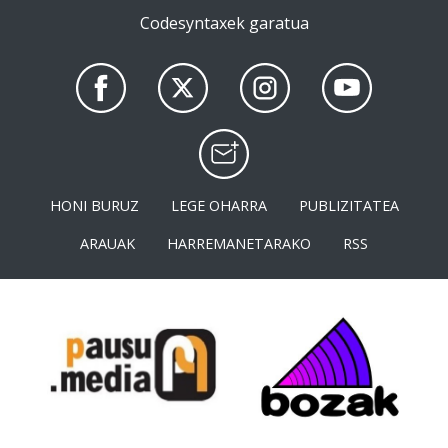
Codesyntaxek garatua
HONI BURUZ
LEGE OHARRA
PUBLIZITATEA
ARAUAK
HARREMANETARAKO
RSS