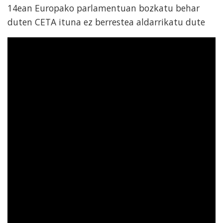
14ean Europako parlamentuan bozkatu behar
duten CETA ituna ez berrestea aldarrikatu dute