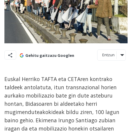
Entzun
Gehitu gaitzazu Googlen
Euskal Herriko TAFTA eta CETAren kontrako
taldeek antolatuta, itun transnazional horien
aurkako mobilizazio bate gin dute asteburu
hontan, Bidasoaren bi aldeetako herri
mugimenduteakokideak bildu ziren, 100 lagun
baino gehio. Ekimena Irungo Santiago zubian
iragan da eta mobilizazio honekin otsailaren