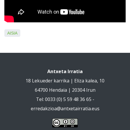
AISIA
Antxeta Irratia
18 Lekueder karrika | Eliza kalea, 10
64700 Hendaia | 20304 Irun
Tel: 0033 (0) 5 59 48 36 65 -
erredakzioa@antxetairratia.eus