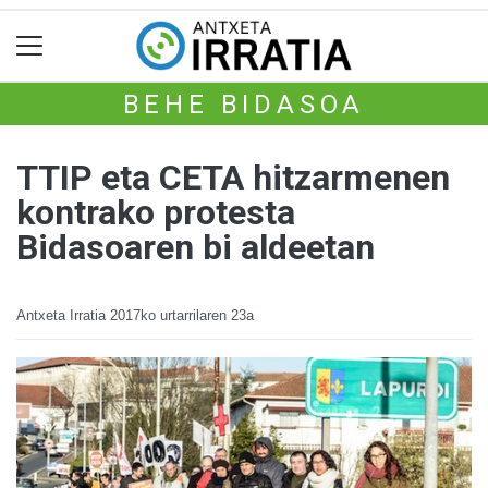
BEHE BIDASOA
TTIP eta CETA hitzarmenen
kontrako protesta
Bidasoaren bi aldeetan
Antxeta Irratia
2017ko urtarrilaren 23a