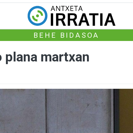
BEHE BIDASOA
 plana martxan