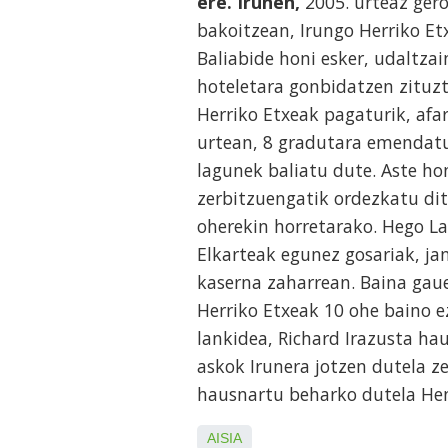
ere. Irunen,
2005. urteaz ger
bakoitzean, Irungo Herriko Et
Baliabide honi esker, udaltzai
hoteletara gonbidatzen zituzt
Herriko Etxeak pagaturik, afar
urtean, 8 gradutara emendat
lagunek baliatu dute. Aste hon
zerbitzuengatik ordezkatu dit
oherekin horretarako. Hego L
Elkarteak egunez gosariak, ja
kaserna zaharrean. Baina gaue
Herriko Etxeak 10 ohe baino e
lankidea, Richard Irazusta hau
askok Irunera jotzen dutela ze
hausnartu beharko dutela Hen
AISIA