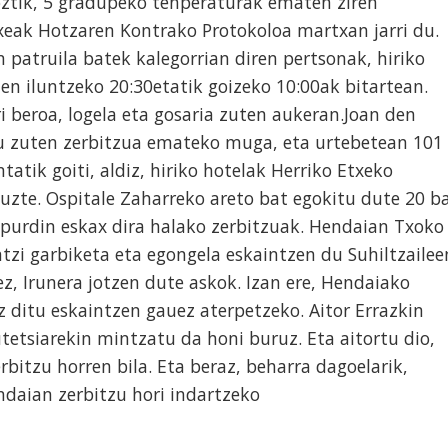
oztik, 5 gradupeko tenperaturak ematen ziren
xeak Hotzaren Kontrako Protokoloa martxan jarri du.
n patruila batek kalegorrian diren pertsonak, hiriko
en iluntzeko 20:30etatik goizeko 10:00ak bitartean.
i beroa, logela eta gosaria zuten aukeran.Joan den
u zuten zerbitzua emateko muga, eta urtebetean 101
tatik goiti, aldiz, hiriko hotelak Herriko Etxeko
uzte. Ospitale Zaharreko areto bat egokitu dute 20 b
apurdin eskax dira halako zerbitzuak. Hendaian Txoko
ntzi garbiketa eta egongela eskaintzen du Suhiltzailee
z, Irunera jotzen dute askok. Izan ere, Hendaiako
z ditu eskaintzen gauez aterpetzeko. Aitor Errazkin
tetsiarekin mintzatu da honi buruz. Eta aitortu dio,
rbitzu horren bila. Eta beraz, beharra dagoelarik,
daian zerbitzu hori indartzeko