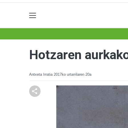
Hotzaren aurkako
Antxeta Irratia
2017ko urtarrilaren 20a