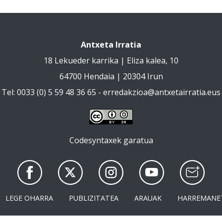
Antxeta Irratia
18 Lekueder karrika | Eliza kalea, 10
64700 Hendaia | 20304 Irun
Tel: 0033 (0) 5 59 48 36 65 -
erredakzioa@antxetairratia.eus
Codesyntaxek garatua
LEGE OHARRA
PUBLIZITATEA
ARAUAK
HARREMANE