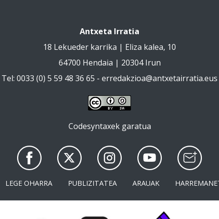
Antxeta Irratia
18 Lekueder karrika | Eliza kalea, 10
64700 Hendaia | 20304 Irun
Tel: 0033 (0) 5 59 48 36 65 -
erredakzioa@antxetairratia.eus
Codesyntaxek garatua
LEGE OHARRA
PUBLIZITATEA
ARAUAK
HARREMANE