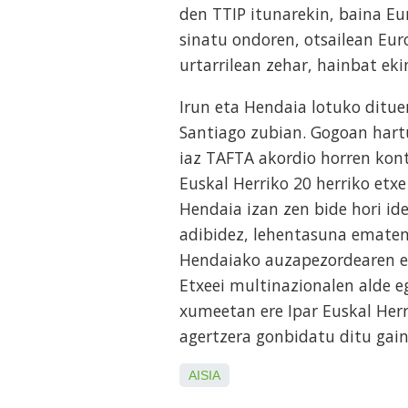
den TTIP itunarekin, baina E
sinatu ondoren, otsailean Eur
urtarrilean zehar, hainbat eki
Irun eta Hendaia lotuko ditue
Santiago zubian. Gogoan hart
iaz TAFTA akordio horren kontr
Euskal Herriko 20 herriko etxe
Hendaia izan zen bide hori id
adibidez, lehentasuna ematen d
Hendaiako auzapezordearen er
Etxeei multinazionalen alde e
xumeetan ere Ipar Euskal Herr
agertzera gonbidatu ditu gain
AISIA