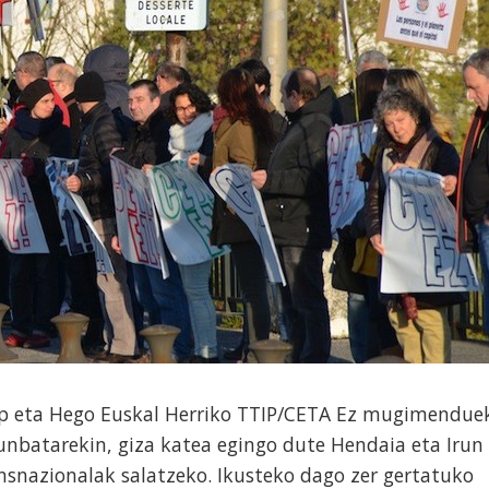
op eta Hego Euskal Herriko TTIP/CETA Ez mugimendue
runbatarekin, giza katea egingo dute Hendaia eta Irun
nsnazionalak salatzeko. Ikusteko dago zer gertatuko