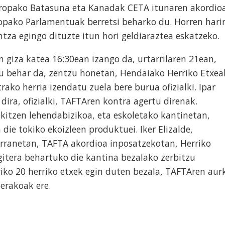
uropako Batasuna eta Kanadak CETA itunaren akordio
opako Parlamentuak berretsi beharko du. Horren harir
ntza egingo dituzte itun hori geldiaraztea eskatzeko.
n giza katea 16:30ean izango da, urtarrilaren 21ean,
u behar da, zentzu honetan, Hendaiako Herriko Etxea
ako herria izendatu zuela bere burua ofizialki. Ipar
 dira, ofizialki, TAFTAren kontra agertu direnak.
ekitzen lehendabizikoa, eta eskoletako kantinetan,
ie tokiko ekoizleen produktuei. Iker Elizalde,
ranetan, TAFTA akordioa inposatzekotan, Herriko
gitera behartuko die kantina bezalako zerbitzu
iko 20 herriko etxek egin duten bezala, TAFTAren aur
erakoak ere.