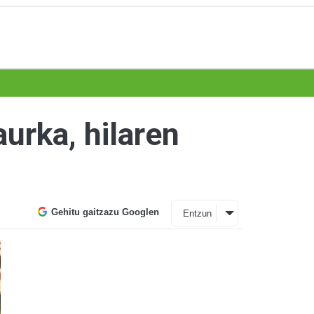
urka, hilaren
Gehitu gaitzazu Googlen
Entzun