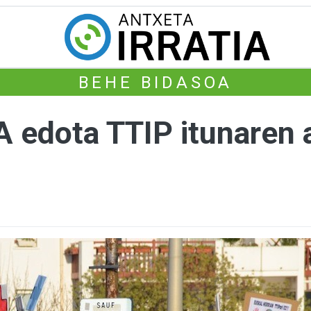
BEHE BIDASOA
 edota TTIP itunaren a