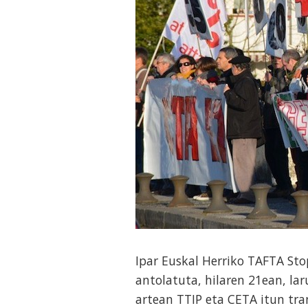
Ipar Euskal Herriko TAFTA St
antolatuta, hilaren 21ean, la
artean TTIP eta CETA itun tra