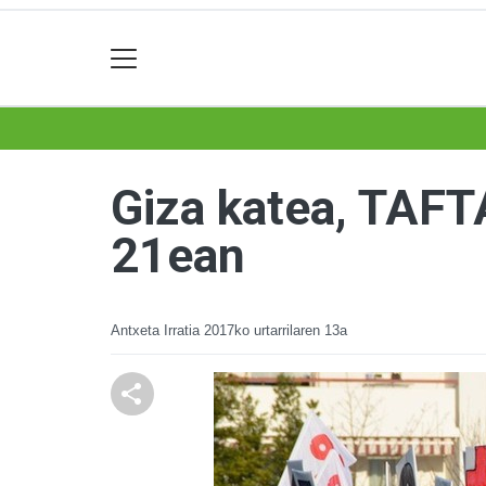
Giza katea, TAFTA
21ean
Antxeta Irratia
2017ko urtarrilaren 13a