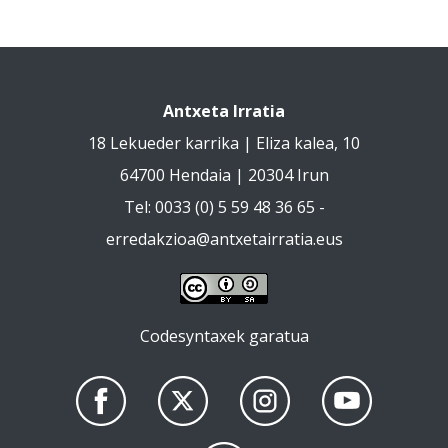
Antxeta Irratia
18 Lekueder karrika | Eliza kalea, 10
64700 Hendaia | 20304 Irun
Tel: 0033 (0) 5 59 48 36 65 -
erredakzioa@antxetairratia.eus
Codesyntaxek garatua