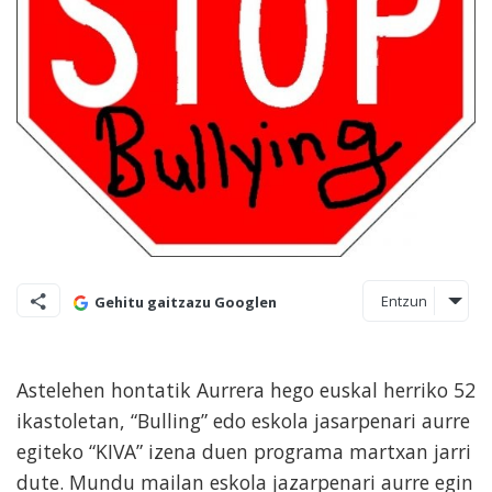
Entzun
Gehitu gaitzazu Googlen
Astelehen hontatik Aurrera hego euskal herriko 52
ikastoletan, “Bulling” edo eskola jasarpenari aurre
egiteko “KIVA” izena duen programa martxan jarri
dute. Mundu mailan eskola jazarpenari aurre egin