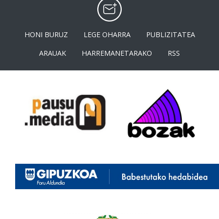
HONI BURUZ
LEGE OHARRA
PUBLIZITATEA
ARAUAK
HARREMANETARAKO
RSS