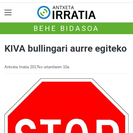
BEHE BIDASOA
KIVA bullingari aurre egiteko
Antxeta Irratia
2017ko urtarrilaren 10a