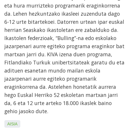
eta hura murrizteko programarik eraginkorrena
da. Lehen hezkuntzako ikasleei zuzenduta dago
6-12 urte bitartekoei. Datorren urtean ipar euskal
herrian Seaskako ikastoletan ere zabalduko da.
Ikastolen federzioak, “Bulling”-na edo eskolako
jazarpenari aurre egiteko programa eraginkor bat
martxan jarri du. KIVA izena duen programa,
Fitlandiako Turkuk unibertsitateak garatu du eta
adituen esanetan mundo mailan eskola
jazarpenari aurre egiteko programarik
eraginkorrena da. Astelehen honetatik aurrera
hego Euskal Herriko 52 eskoletan martxan jarri
da, 6 eta 12 urte arteko 18.000 ikaslek baino
gehio jasoko dute.
AISIA