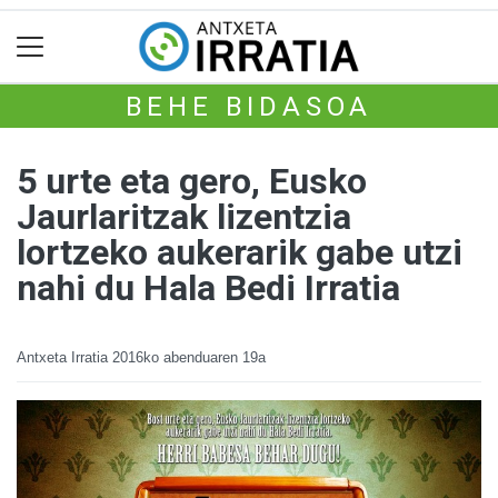
BEHE BIDASOA
5 urte eta gero, Eusko
Jaurlaritzak lizentzia
lortzeko aukerarik gabe utzi
nahi du Hala Bedi Irratia
Antxeta Irratia
2016ko abenduaren 19a