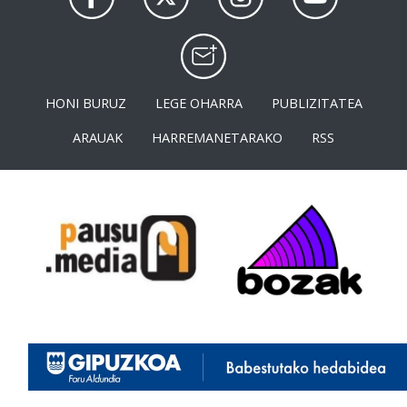
HONI BURUZ
LEGE OHARRA
PUBLIZITATEA
ARAUAK
HARREMANETARAKO
RSS