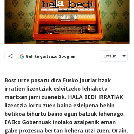
Entzun
Gehitu gaitzazu Googlen
Bost urte pasatu dira Eusko Jaurlaritzak
irratien lizentziak esleitzeko lehiaketa
martxan jarri zuenetik. HALA BEDI IRRATIAK
lizentzia lortu zuen baina esleipena behin
betikoa bihurtu baino egun batzuk lehenago,
EAEko Gobernuak inolako azalpenik eman
gabe prozesua bertan behera utzi zuen. Orain,