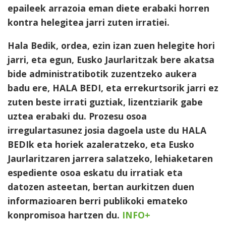
epaileek arrazoia eman diete erabaki horren
kontra helegitea jarri zuten irratiei.
Hala Bedik, ordea, ezin izan zuen helegite hori
jarri, eta egun, Eusko Jaurlaritzak bere akatsa
bide administratibotik zuzentzeko aukera
badu ere, HALA BEDI, eta errekurtsorik jarri ez
zuten beste irrati guztiak, lizentziarik gabe
uztea erabaki du. Prozesu osoa
irregulartasunez josia dagoela uste du HALA
BEDIk eta horiek azaleratzeko, eta Eusko
Jaurlaritzaren jarrera salatzeko, lehiaketaren
espediente osoa eskatu du irratiak eta
datozen asteetan, bertan aurkitzen duen
informazioaren berri publikoki emateko
konpromisoa
hartzen du.
INFO+