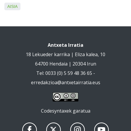
AISIA
Antxeta Irratia
18 Lekueder karrika | Eliza kalea, 10
64700 Hendaia | 20304 Irun
Tel: 0033 (0) 5 59 48 36 65 -
erredakzioa@antxetairratia.eus
Codesyntaxek garatua