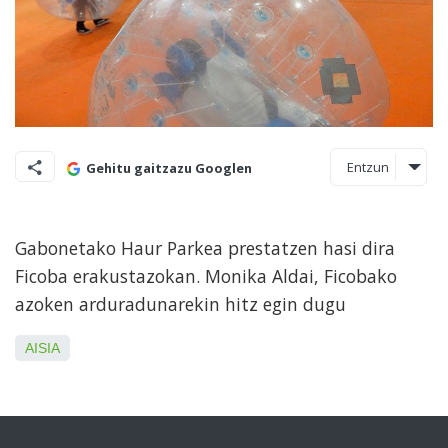
Entzun
Gehitu gaitzazu Googlen
Gabonetako Haur Parkea prestatzen hasi dira
Ficoba erakustazokan. Monika Aldai, Ficobako
azoken arduradunarekin hitz egin dugu
AISIA