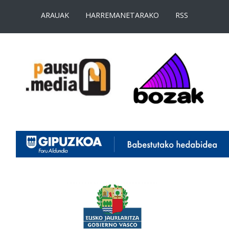
ARAUAK
HARREMANETARAKO
RSS
<