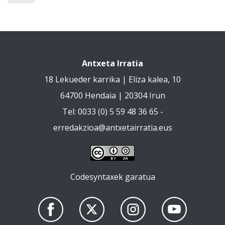
Antxeta Irratia
18 Lekueder karrika | Eliza kalea, 10
64700 Hendaia | 20304 Irun
Tel: 0033 (0) 5 59 48 36 65 -
erredakzioa@antxetairratia.eus
Codesyntaxek garatua