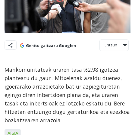
Entzun
Gehitu gaitzazu Googlen
Mankomunitateak uraren tasa %2,98 igotzea
planteatu du gaur . Mitxelenak azaldu duenez,
igoerarako arrazoietako bat ur azpiegituretan
egingo diren inbertsioen plana da, eta uraren
tasak eta inbertsioak ez lotzeko eskatu du. Bere
hitzetan entzungo dugu gertaturikoa eta ezezkoa
bozkatzearen arrazoia
AISIA