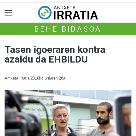
BEHE BIDASOA
Tasen igoeraren kontra
azaldu da EHBILDU
Antxeta Irratia
2016ko urriaren 28a