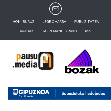
HONI BURUZ
LEGE OHARRA
PUBLIZITATEA
ARAUAK
HARREMANETARAKO
RSS