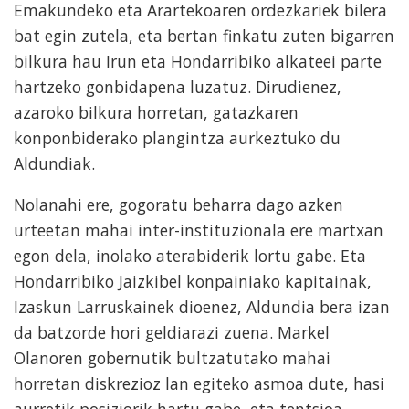
Emakundeko eta Arartekoaren ordezkariek bilera
bat egin zutela, eta bertan finkatu zuten bigarren
bilkura hau Irun eta Hondarribiko alkateei parte
hartzeko gonbidapena luzatuz. Dirudienez,
azaroko bilkura horretan, gatazkaren
konponbiderako plangintza aurkeztuko du
Aldundiak.
Nolanahi ere, gogoratu beharra dago azken
urteetan mahai inter-instituzionala ere martxan
egon dela, inolako aterabiderik lortu gabe. Eta
Hondarribiko Jaizkibel konpainiako kapitainak,
Izaskun Larruskainek dioenez, Aldundia bera izan
da batzorde hori geldiarazi zuena. Markel
Olanoren gobernutik bultzatutako mahai
horretan diskrezioz lan egiteko asmoa dute, hasi