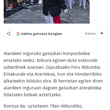
Entzun
Gehitu gaitzazu Googlen
Alardeen inguruko gatazkari konponbidea
emateko xedez, bilkura eginen dute erakunde
ezberdinek azaroan. Gipuzkoako Foru Aldundia,
Emakunde eta Arartekoa, Irun eta Hondarribiko
alkateekin bilduko dira. Bi herrietan egiten diren
alardeen inguruan dagoen gatazkari aterabidea
bilatzeko bideak aztertzeko.
Kontua da, uztailaren 19an Aldundiko,