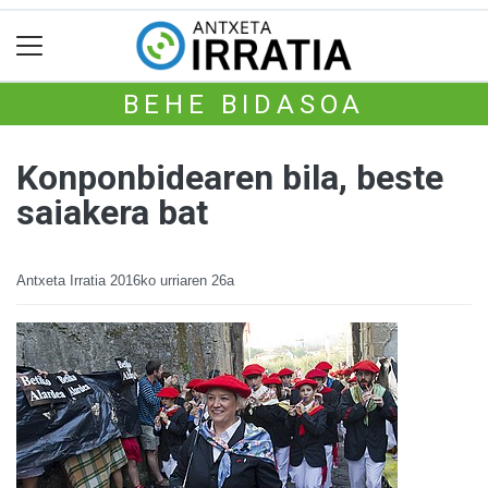
BEHE BIDASOA
Konponbidearen bila, beste
saiakera bat
Antxeta Irratia
2016ko urriaren 26a