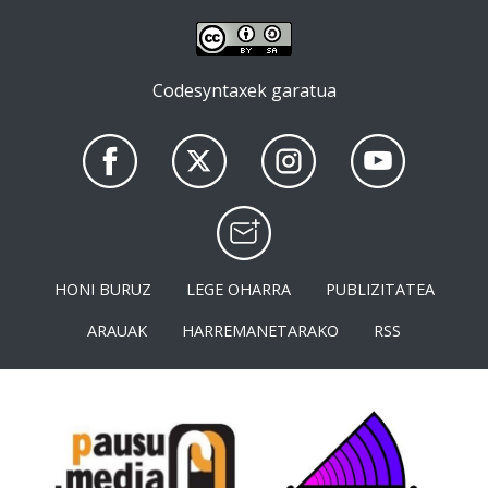
Codesyntaxek garatua
HONI BURUZ
LEGE OHARRA
PUBLIZITATEA
ARAUAK
HARREMANETARAKO
RSS