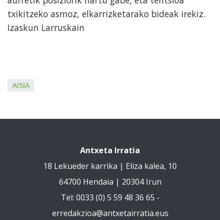
aurretik posiziorik hartu gabe, eta tentsioa
txikitzeko asmoz, elkarrizketarako bideak irekiz.
Izaskun Larruskain
AISIA
Antxeta Irratia
18 Lekueder karrika | Eliza kalea, 10
64700 Hendaia | 20304 Irun
Tel: 0033 (0) 5 59 48 36 65 -
erredakzioa@antxetairratia.eus