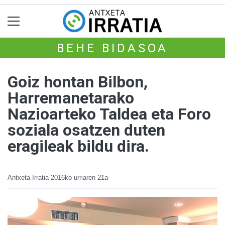
BEHE BIDASOA
Goiz hontan Bilbon,
Harremanetarako
Nazioarteko Taldea eta Foro
soziala osatzen duten
eragileak bildu dira.
Antxeta Irratia
2016ko urriaren 21a