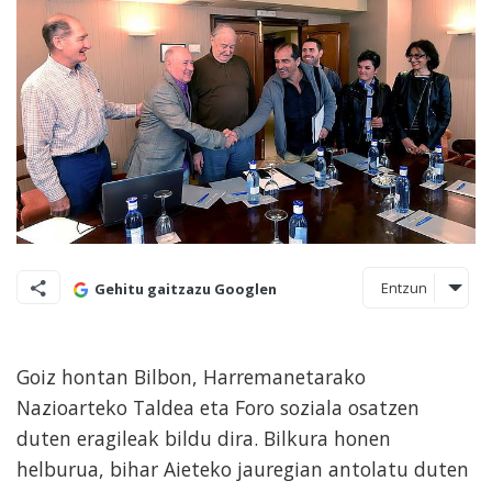
Entzun
Gehitu gaitzazu Googlen
Goiz hontan Bilbon, Harremanetarako
Nazioarteko Taldea eta Foro soziala osatzen
duten eragileak bildu dira. Bilkura honen
helburua, bihar Aieteko jauregian antolatu duten