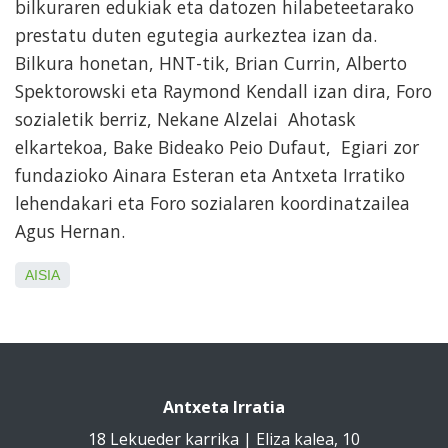
bilkuraren edukiak eta datozen hilabeteetarako
prestatu duten egutegia aurkeztea izan da.
Bilkura honetan, HNT-tik, Brian Currin, Alberto
Spektorowski eta Raymond Kendall izan dira, Foro
sozialetik berriz, Nekane Alzelai Ahotask
elkartekoa, Bake Bideako Peio Dufaut, Egiari zor
fundazioko Ainara Esteran eta Antxeta Irratiko
lehendakari eta Foro sozialaren koordinatzailea
Agus Hernan.
AISIA
Antxeta Irratia
18 Lekueder karrika | Eliza kalea, 10