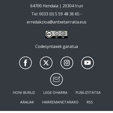
64700 Hendaia | 20304 Irun
Tel: 0033 (0) 5 59 48 36 65 -
erredakzioa@antxetairratia.eus
Codesyntaxek garatua
HONI BURUZ
LEGE OHARRA
PUBLIZITATEA
ARAUAK
HARREMANETARAKO
RSS