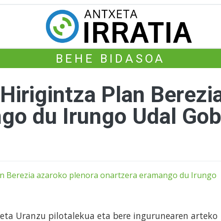
BEHE BIDASOA
Hirigintza Plan Berezi
go du Irungo Udal Gob
n eta Uranzu pilotalekua eta bere ingurunearen arteko