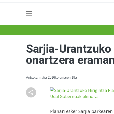
Sarjia-Urantzuko 
onartzera eraman
Antxeta Irratia
2016ko urriaren 19a
Planari esker Sarjia parkeare