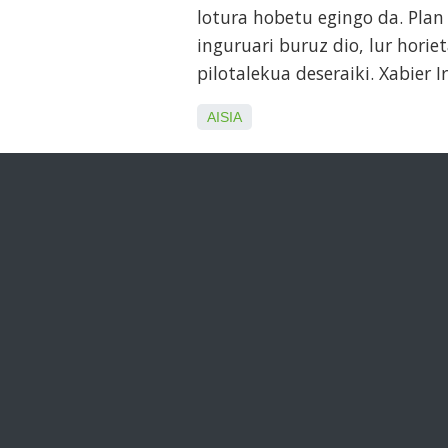
lotura hobetu egingo da. Pla
inguruari buruz dio, lur horie
pilotalekua deseraiki. Xabier 
AISIA