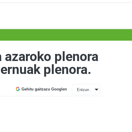
a azaroko plenora
ernuak plenora.
Gehitu gaitzazu Googlen
Entzun