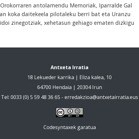
n Orokorraren antolamendu Memoriak, Iparralde Gal
tan koka daitekeela pilotaleku berri bat eta Uranzu
Iridoi zinegotziak, xehetasun gehiago ematen dizkigu
Antxeta Irratia
18 Lekueder karrika | Eliza kalea, 10
64700 Hendaia | 20304 Irun
Tel: 0033 (0) 5 59 48 36 65 -
erredakzioa@antxetairratia.eus
Codesyntaxek garatua