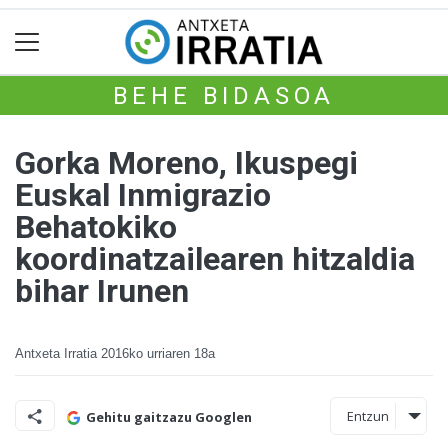
BEHE BIDASOA
Gorka Moreno, Ikuspegi
Euskal Inmigrazio
Behatokiko
koordinatzailearen hitzaldia
bihar Irunen
Antxeta Irratia
2016ko urriaren 18a
Entzun
Gehitu gaitzazu Googlen