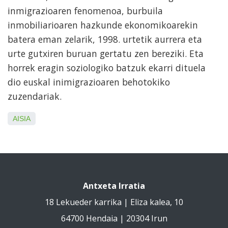
inmigrazioaren fenomenoa, burbuila
inmobiliarioaren hazkunde ekonomikoarekin
batera eman zelarik, 1998. urtetik aurrera eta
urte gutxiren buruan gertatu zen bereziki. Eta
horrek eragin soziologiko batzuk ekarri dituela
dio euskal inimigrazioaren behotokiko
zuzendariak.
AISIA
Antxeta Irratia
18 Lekueder karrika | Eliza kalea, 10
64700 Hendaia | 20304 Irun