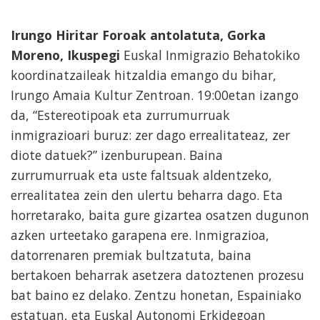
Irungo Hiritar Foroak antolatuta, Gorka
Moreno, Ikuspegi
Euskal Inmigrazio Behatokiko
koordinatzaileak hitzaldia emango du bihar,
Irungo Amaia Kultur Zentroan. 19:00etan izango
da, “Estereotipoak eta zurrumurruak
inmigrazioari buruz: zer dago errealitateaz, zer
diote datuek?” izenburupean. Baina
zurrumurruak eta uste faltsuak aldentzeko,
errealitatea zein den ulertu beharra dago. Eta
horretarako, baita gure gizartea osatzen dugunon
azken urteetako garapena ere. Inmigrazioa,
datorrenaren premiak bultzatuta, baina
bertakoen beharrak asetzera datoztenen prozesu
bat baino ez delako. Zentzu honetan, Espainiako
estatuan, eta Euskal Autonomi Erkidegoan