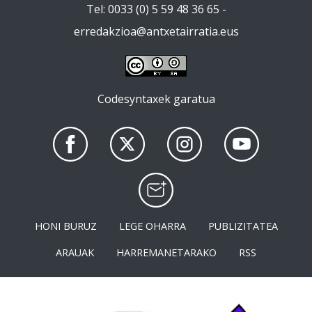
Tel: 0033 (0) 5 59 48 36 65 -
erredakzioa@antxetairratia.eus
Codesyntaxek garatua
HONI BURUZ
LEGE OHARRA
PUBLIZITATEA
ARAUAK
HARREMANETARAKO
RSS