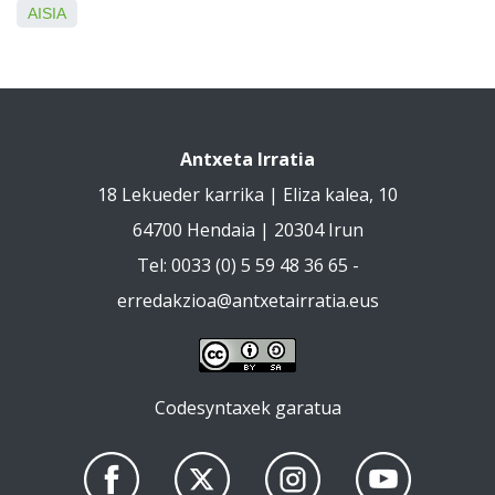
AISIA
Antxeta Irratia
18 Lekueder karrika | Eliza kalea, 10
64700 Hendaia | 20304 Irun
Tel: 0033 (0) 5 59 48 36 65 -
erredakzioa@antxetairratia.eus
Codesyntaxek garatua