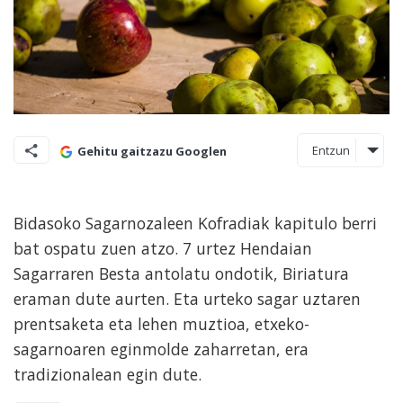
Entzun
Gehitu gaitzazu Googlen
Bidasoko Sagarnozaleen Kofradiak kapitulo berri
bat ospatu zuen atzo. 7 urtez Hendaian
Sagarraren Besta antolatu ondotik, Biriatura
eraman dute aurten. Eta urteko sagar uztaren
prentsaketa eta lehen muztioa, etxeko-
sagarnoaren eginmolde zaharretan, era
tradizionalean egin dute.