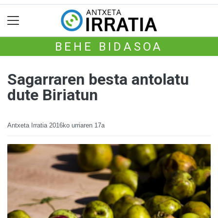
BEHE BIDASOA
Sagarraren besta antolatu
dute Biriatun
Antxeta Irratia
2016ko urriaren 17a