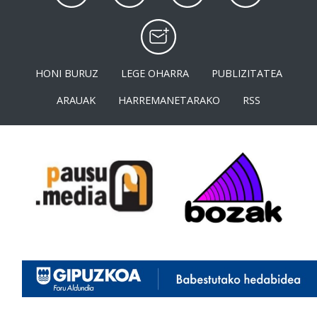
HONI BURUZ
LEGE OHARRA
PUBLIZITATEA
ARAUAK
HARREMANETARAKO
RSS