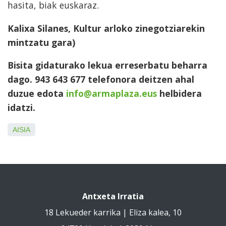
hasita, biak euskaraz.
Kalixa Silanes, Kultur arloko zinegotziarekin
mintzatu gara)
Bisita gidaturako lekua erreserbatu beharra
dago. 943 643 677 telefonora deitzen ahal
duzue edota
info@armaplaza.eus
helbidera
idatzi.
AISIA
Antxeta Irratia
18 Lekueder karrika | Eliza kalea, 10