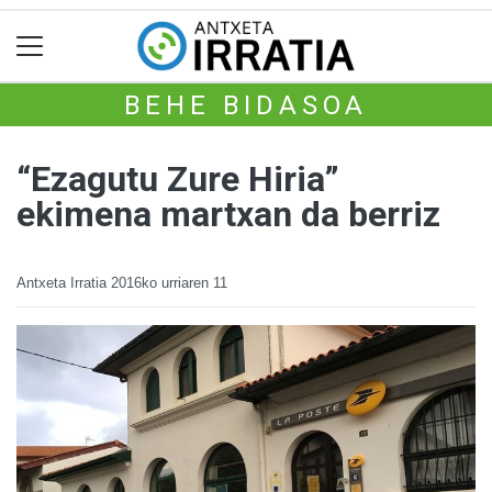
BEHE BIDASOA
“Ezagutu Zure Hiria”
ekimena martxan da berriz
Antxeta Irratia
2016ko urriaren 11