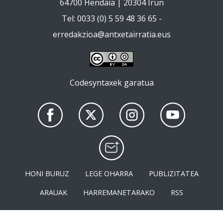
64700 Hendaia | 20304 Irun
Tel: 0033 (0) 5 59 48 36 65 -
erredakzioa@antxetairratia.eus
Codesyntaxek garatua
HONI BURUZ
LEGE OHARRA
PUBLIZITATEA
ARAUAK
HARREMANETARAKO
RSS