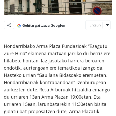
Entzun
Gehitu gaitzazu Googlen
Hondarribiako Arma Plaza Fundazioak “Ezagutu
Zure Hiria” ekimena martxan jarriko du berriz ere
hilabete hontan. Iaz jasotako harrera beroaren
ondotik, aurtengoan ere tematikoa izango da.
Hasteko urrian “Gau lana Bidasoako eremuetan.
Hondarribiarrak kontrabandoan” izenburupean
aurkezten dute. Rosa Arburuak hitzaldia emango
du urriaren 13an Arma Plazan 19:00etan. Eta
urriaren 15ean, larunbatarekin 11:30etan bisita
gidatu bat proposatzen dute, Arma Plazatik