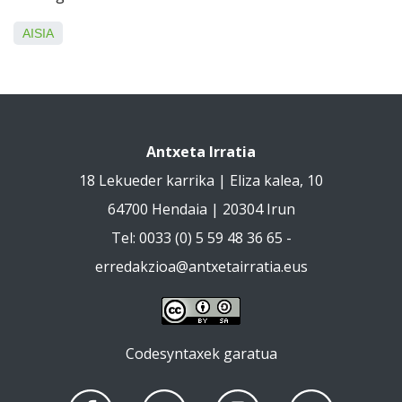
AISIA
Antxeta Irratia
18 Lekueder karrika | Eliza kalea, 10
64700 Hendaia | 20304 Irun
Tel: 0033 (0) 5 59 48 36 65 -
erredakzioa@antxetairratia.eus
Codesyntaxek garatua