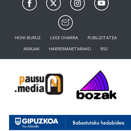
HONI BURUZ
LEGE OHARRA
PUBLIZITATEA
ARAUAK
HARREMANETARAKO
RSS