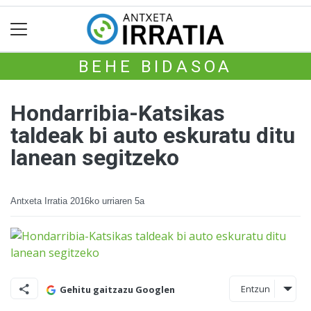
BEHE BIDASOA
Hondarribia-Katsikas
taldeak bi auto eskuratu ditu
lanean segitzeko
Antxeta Irratia
2016ko urriaren 5a
Entzun
Gehitu gaitzazu Googlen