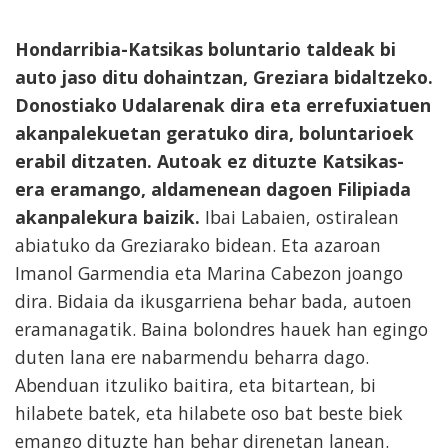
Hondarribia-Katsikas boluntario taldeak bi
auto jaso ditu dohaintzan, Greziara bidaltzeko.
Donostiako Udalarenak dira eta errefuxiatuen
akanpalekuetan geratuko dira, boluntarioek
erabil ditzaten. Autoak ez dituzte Katsikas-
era eramango, aldamenean dagoen Filipiada
akanpalekura baizik.
Ibai Labaien, ostiralean
abiatuko da Greziarako bidean. Eta azaroan
Imanol Garmendia eta Marina Cabezon joango
dira. Bidaia da ikusgarriena behar bada, autoen
eramanagatik. Baina bolondres hauek han egingo
duten lana ere nabarmendu beharra dago.
Abenduan itzuliko baitira, eta bitartean, bi
hilabete batek, eta hilabete oso bat beste biek
emango dituzte han behar direnetan lanean.