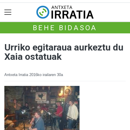
BEHE BIDASOA
Urriko egitaraua aurkeztu du
Xaia ostatuak
Antxeta Irratia
2016ko irailaren 30a