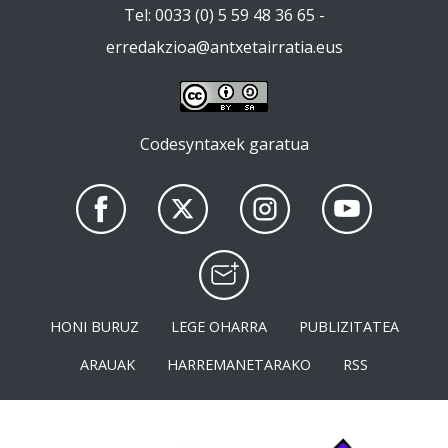
Tel: 0033 (0) 5 59 48 36 65 -
erredakzioa@antxetairratia.eus
Codesyntaxek garatua
HONI BURUZ
LEGE OHARRA
PUBLIZITATEA
ARAUAK
HARREMANETARAKO
RSS