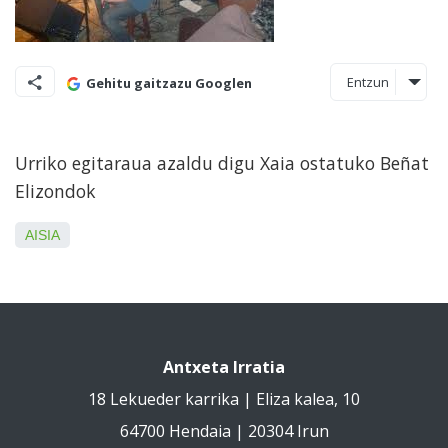
Entzun
Gehitu gaitzazu Googlen
Urriko egitaraua azaldu digu Xaia ostatuko Beñat
Elizondok
AISIA
Antxeta Irratia
18 Lekueder karrika | Eliza kalea, 10
64700 Hendaia | 20304 Irun