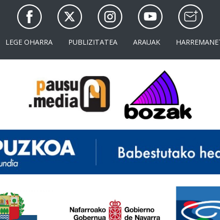
LEGE OHARRA
PUBLIZITATEA
ARAUAK
HARREMANE
<