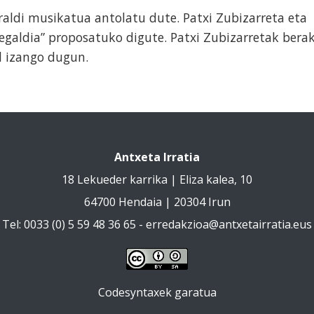
raldi musikatua antolatu dute. Patxi Zubizarreta eta
egaldia” proposatuko digute. Patxi Zubizarretak bera
l izango dugun.
Antxeta Irratia
18 Lekueder karrika | Eliza kalea, 10
64700 Hendaia | 20304 Irun
Tel: 0033 (0) 5 59 48 36 65 -
erredakzioa@antxetairratia.eus
Codesyntaxek garatua