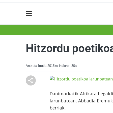
Hitzordu poetiko
Antxeta Irratia
2016ko irailaren 30a
Danimarkatik Afrikara hegaldi
larunbatean, Abbadia Eremuko 
berriak.