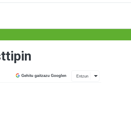
ttipin
Gehitu gaitzazu Googlen
Entzun