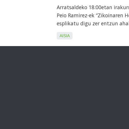
Arratsaldeko 18:00etan irakur
Peio Ramirez-ek “Zikoinaren H
esplikatu digu zer entzun aha
AISIA