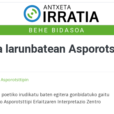
BEHE BIDASOA
a larunbatean Asporots
 poetiko irudikatu baten egitera gonbidatuko gaitu
Asporotsttipi Erlaitzaren Interpretazio Zentro