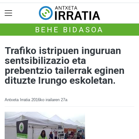
BEHE BIDASOA
Trafiko istripuen inguruan
sentsibilizazio eta
prebentzio tailerrak eginen
dituzte Irungo eskoletan.
Antxeta Irratia
2016ko irailaren 27a