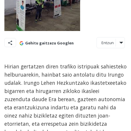
Entzun
Gehitu gaitzazu Googlen
Hirian gertatzen diren trafiko istripuak sahiesteko
helburuarekin, hainbat saio antolatu ditu Irungo
udalak. Irungo Lehen Hezkuntzako ikastetxeetako
bigarren eta hirugarren zikloko ikasleei
zuzenduta daude Era berean, gazteen autonomia
eta erantzukizuna indartu eta garatu nahi da
oinez nahiz bizikletaz egiten dituzten joan-
etorrietan, eta errespetua zein bizikidetza