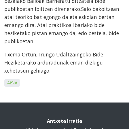
bezalako balioak barneratu ditzatela bide
publikoetan ibiltzen direnerako.Saio bakoitzean
atal teoriko bat egongo da eta eskolan bertan
emango dira. Atal praktikoa Ibarlako bide
heziketako pistan emango da, edo bestela, bide
publikoetan.
Txema Ortun, Irungo Udaltzaingoko Bide
Heziketarako arduradunak eman dizkigu
xehetasun gehiago.
AISIA
Antxeta Irratia