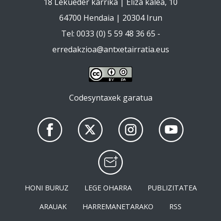
18 Lekueder karrika | Eliza kalea, 10
64700 Hendaia | 20304 Irun
Tel: 0033 (0) 5 59 48 36 65 -
erredakzioa@antxetairratia.eus
Codesyntaxek garatua
HONI BURUZ
LEGE OHARRA
PUBLIZITATEA
ARAUAK
HARREMANETARAKO
RSS