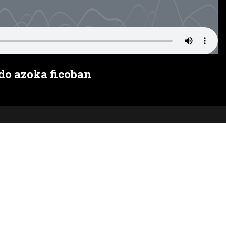
do azoka ficoban