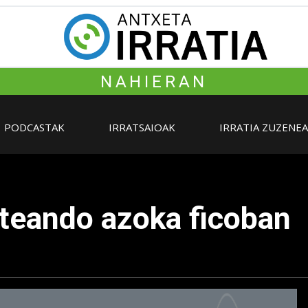
NAHIERAN
PODCASTAK
IRRATSAIOAK
IRRATIA ZUZENE
rteando azoka ficoban