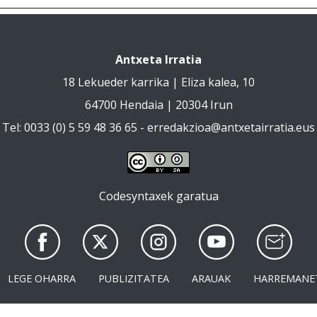
Antxeta Irratia
18 Lekueder karrika | Eliza kalea, 10
64700 Hendaia | 20304 Irun
Tel: 0033 (0) 5 59 48 36 65 -
erredakzioa@antxetairratia.eus
Codesyntaxek garatua
LEGE OHARRA
PUBLIZITATEA
ARAUAK
HARREMANE