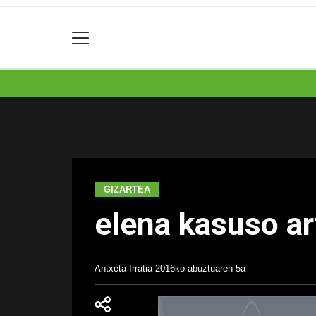
GIZARTEA
elena kasuso a
Antxeta Irratia
2016ko abuztuaren 5a