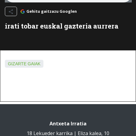
Gehitu gaitzazu Googlen
irati tobar euskal gazteria aurrera
GIZARTE GAIAK
Antxeta Irratia
18 Lekueder karrika | Eliza kalea, 10