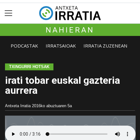
NAHIERAN
PODCASTAK
IRRATSAIOAK
IRRATIA ZUZENEAN
TXINGURRI HOTSAK
irati tobar euskal gazteria
aurrera
Antxeta Irratia
2016ko abuztuaren 5a