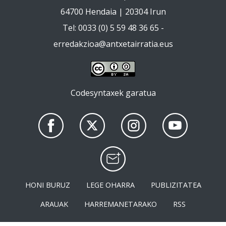
64700 Hendaia | 20304 Irun
Tel: 0033 (0) 5 59 48 36 65 -
erredakzioa@antxetairratia.eus
Codesyntaxek garatua
HONI BURUZ
LEGE OHARRA
PUBLIZITATEA
ARAUAK
HARREMANETARAKO
RSS