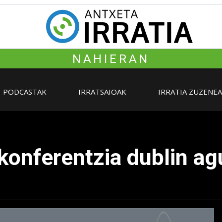
NAHIERAN
PODCASTAK
IRRATSAIOAK
IRRATIA ZUZENE
konferentzia dublin ag