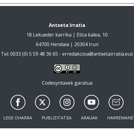
Antxeta Irratia
18 Lekueder karrika | Eliza kalea, 10
64700 Hendaia | 20304 Irun
Tel: 0033 (0) 5 59 48 36 65 -
erredakzioa@antxetairratia.eus
Codesyntaxek garatua
LEGE OHARRA
PUBLIZITATEA
ARAUAK
HARREMANE