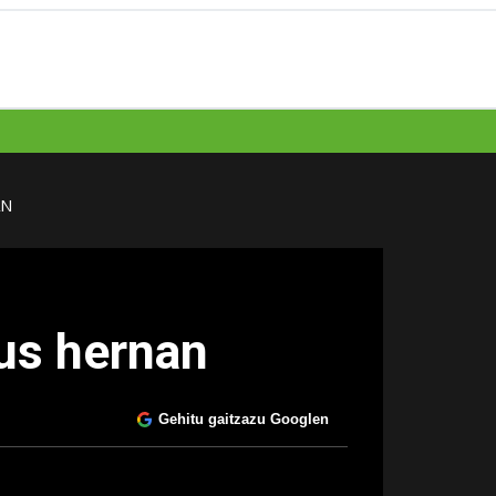
AN
us hernan
Gehitu gaitzazu Googlen