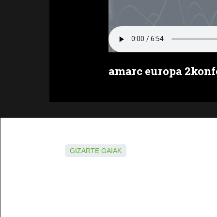
amarc europa 2konf
GIZARTE GAIAK