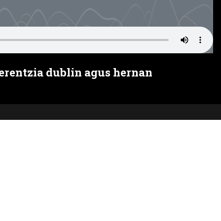
erentzia dublin agus hernan