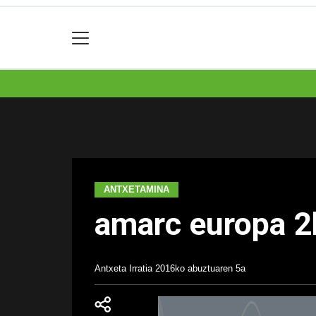
ANTXETAMINA
amarc europa 2
Antxeta Irratia
2016ko abuztuaren 5a