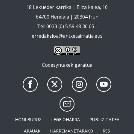
18 Lekueder karrika | Eliza kalea, 10
64700 Hendaia | 20304 Irun
Tel: 0033 (0) 5 59 48 36 65 -
erredakzioa@antxetairratia.eus
Codesyntaxek garatua
HONI BURUZ
LEGE OHARRA
PUBLIZITATEA
ARAUAK
HARREMANETARAKO
RSS