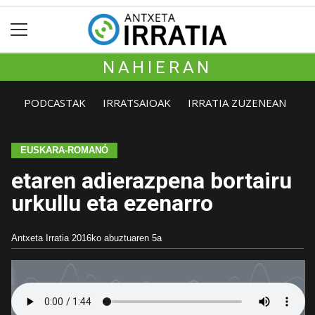
NAHIERAN
PODCASTAK
IRRATSAIOAK
IRRATIA ZUZENEAN
EUSKARA-ROMANÓ
etaren adierazpena bortairu
urkullu eta ezenarro
Antxeta Irratia
2016ko abuztuaren 5a