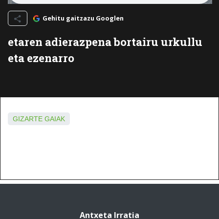
Gehitu gaitzazu Googlen
etaren adierazpena bortairu urkullu
eta ezenarro
GIZARTE GAIAK
Antxeta Irratia