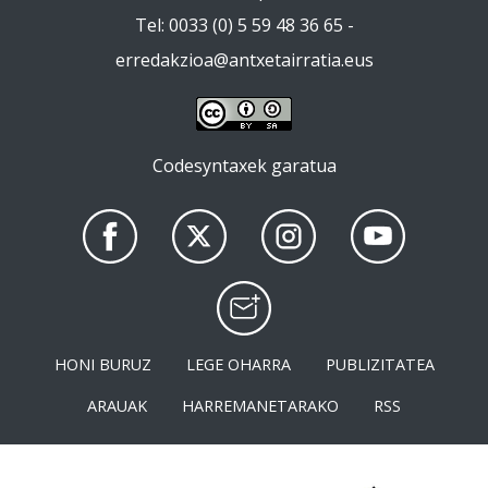
Tel: 0033 (0) 5 59 48 36 65 -
erredakzioa@antxetairratia.eus
Codesyntaxek garatua
HONI BURUZ
LEGE OHARRA
PUBLIZITATEA
ARAUAK
HARREMANETARAKO
RSS