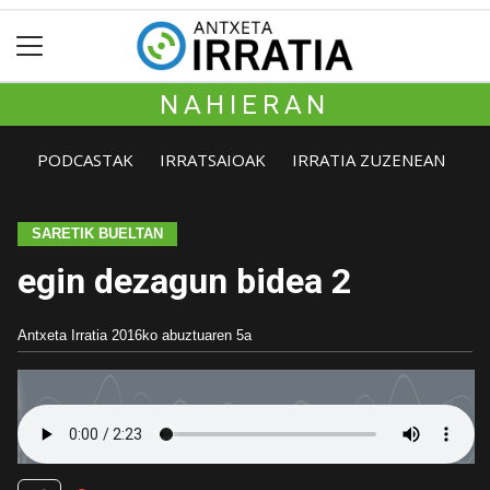
NAHIERAN
PODCASTAK
IRRATSAIOAK
IRRATIA ZUZENEAN
SARETIK BUELTAN
egin dezagun bidea 2
Antxeta Irratia
2016ko abuztuaren 5a