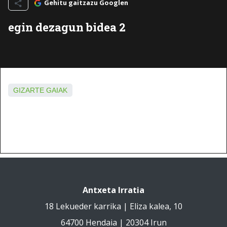
Gehitu gaitzazu Googlen
egin dezagun bidea 2
GIZARTE GAIAK
Antxeta Irratia
18 Lekueder karrika | Eliza kalea, 10
64700 Hendaia | 20304 Irun