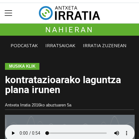
NAHIERAN
PODCASTAK
IRRATSAIOAK
IRRATIA ZUZENEAN
MUSIKA KLIK
kontratazioarako laguntza
plana irunen
Antxeta Irratia
2016ko abuztuaren 5a