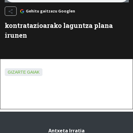
Gehitu gaitzazu Googlen
kontratazioarako laguntza plana
irunen
GIZARTE GAIAK
Antxeta Irratia