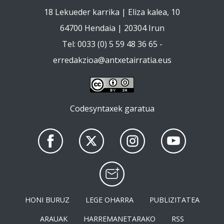
18 Lekueder karrika | Eliza kalea, 10
64700 Hendaia | 20304 Irun
Tel: 0033 (0) 5 59 48 36 65 -
erredakzioa@antxetairratia.eus
Codesyntaxek garatua
HONI BURUZ
LEGE OHARRA
PUBLIZITATEA
ARAUAK
HARREMANETARAKO
RSS