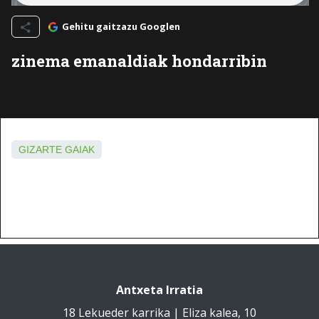
Gehitu gaitzazu Googlen
zinema emanaldiak hondarribin
GIZARTE GAIAK
Antxeta Irratia
18 Lekueder karrika | Eliza kalea, 10