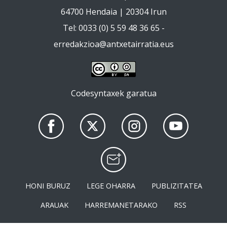
64700 Hendaia | 20304 Irun
Tel: 0033 (0) 5 59 48 36 65 -
erredakzioa@antxetairratia.eus
Codesyntaxek garatua
HONI BURUZ
LEGE OHARRA
PUBLIZITATEA
ARAUAK
HARREMANETARAKO
RSS