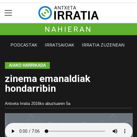
NAHIERAN
PODCASTAK
IRRATSAIOAK
IRRATIA ZUZENEAN
AIAKO HARRIKADA
zinema emanaldiak
hondarribin
Antxeta Irratia
2016ko abuztuaren 5a