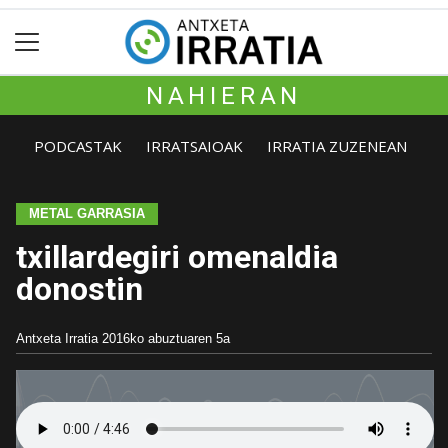
NAHIERAN
PODCASTAK
IRRATSAIOAK
IRRATIA ZUZENEAN
METAL GARRASIA
txillardegiri omenaldia
donostin
Antxeta Irratia
2016ko abuztuaren 5a