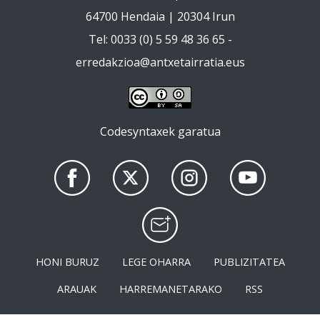
64700 Hendaia | 20304 Irun
Tel: 0033 (0) 5 59 48 36 65 -
erredakzioa@antxetairratia.eus
Codesyntaxek garatua
HONI BURUZ
LEGE OHARRA
PUBLIZITATEA
ARAUAK
HARREMANETARAKO
RSS