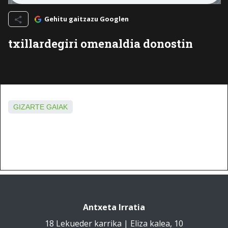
Gehitu gaitzazu Googlen
txillardegiri omenaldia donostin
GIZARTE GAIAK
Antxeta Irratia
18 Lekueder karrika | Eliza kalea, 10