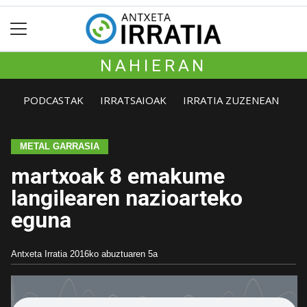
NAHIERAN
PODCASTAK
IRRATSAIOAK
IRRATIA ZUZENEAN
METAL GARRASIA
martxoak 8 emakume
langilearen nazioarteko
eguna
Antxeta Irratia
2016ko abuztuaren 5a