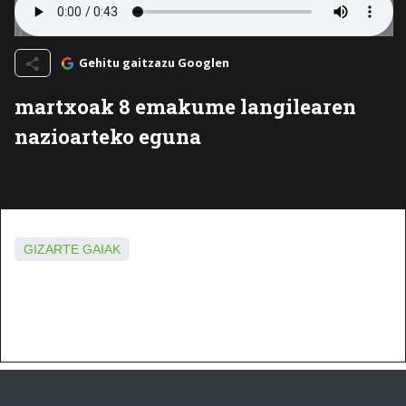
Gehitu gaitzazu Googlen
martxoak 8 emakume langilearen
nazioarteko eguna
GIZARTE GAIAK