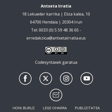
Antxeta Irratia
18 Lekueder karrika | Eliza kalea, 10
64700 Hendaia | 20304 Irun
Tel: 0033 (0) 5 59 48 36 65 -
erredakzioa@antxetairratia.eus
Codesyntaxek garatua
HONI BURUZ
LEGE OHARRA
PUBLIZITATEA