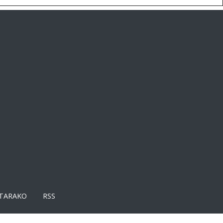
TARAKO
RSS