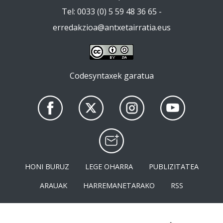
Tel: 0033 (0) 5 59 48 36 65 -
erredakzioa@antxetairratia.eus
Codesyntaxek garatua
HONI BURUZ
LEGE OHARRA
PUBLIZITATEA
ARAUAK
HARREMANETARAKO
RSS