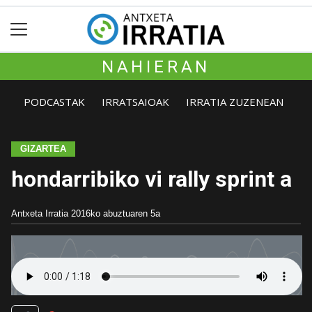
NAHIERAN
PODCASTAK
IRRATSAIOAK
IRRATIA ZUZENEAN
GIZARTEA
hondarribiko vi rally sprint a
Antxeta Irratia
2016ko abuztuaren 5a