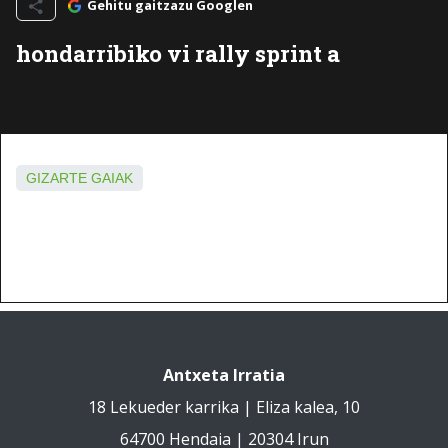
Gehitu gaitzazu Googlen
hondarribiko vi rally sprint a
GIZARTE GAIAK
Antxeta Irratia
18 Lekueder karrika | Eliza kalea, 10
64700 Hendaia | 20304 Irun