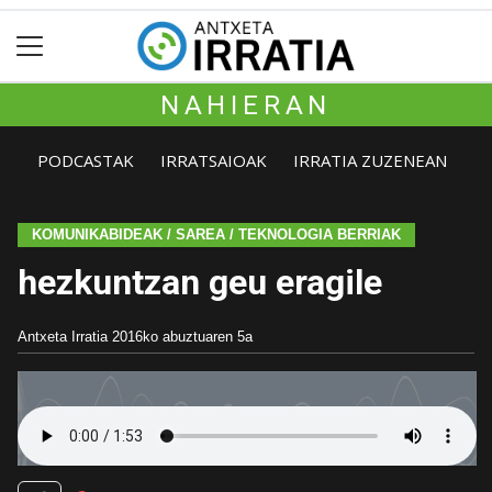
NAHIERAN
PODCASTAK
IRRATSAIOAK
IRRATIA ZUZENEAN
KOMUNIKABIDEAK / SAREA / TEKNOLOGIA BERRIAK
hezkuntzan geu eragile
Antxeta Irratia
2016ko abuztuaren 5a