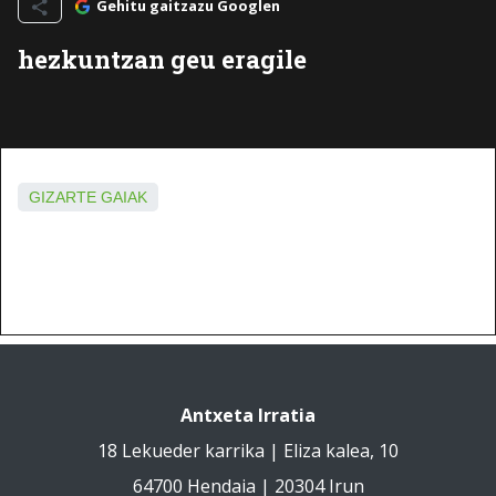
Gehitu gaitzazu Googlen
hezkuntzan geu eragile
GIZARTE GAIAK
Antxeta Irratia
18 Lekueder karrika | Eliza kalea, 10
64700 Hendaia | 20304 Irun