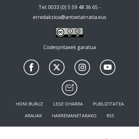
Tel: 0033 (0) 5 59 48 36 65 -
erredakzioa@antxetairratia.eus
Codesyntaxek garatua
HONI BURUZ
LEGE OHARRA
PUBLIZITATEA
ARAUAK
HARREMANETARAKO
RSS